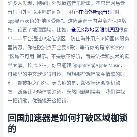
许多人发现，刚到国外就遭遇音乐断崖。不只是网易云
音乐国外可以用吗的问题，同样“
在海外听qq音乐
”时，
app显示灰色的“地区受限”。这阵痛源于内容商为保障版
权，设置了地理围墙。比如，
全民K歌地区限制原因
很简
单——平台通过IP定位锁区，防止海外用户访问国内服务
器资源。你在欧洲点开全民K歌，等待你的是冷冰冰的
“区域不可用”提示。不是歌不好听，而是法律和技术的壁
垒太厚。长此以往，你只能转向Spotify或Apple Music，
可那里的中文歌少得可怜。想想那些想唱家乡情歌的时
刻，却被拒之门外。更头疼的是，版权墙还会随机触
发，断连让流畅体验泡汤。既然问题明摆着，我们得找
一把钥匙，优雅撬开这把锁。
回国加速器是如何打破区域枷锁
的