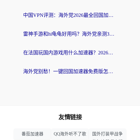
中国VPN评测：海外党2026最全回国加速器选择指南，告别地区限制不踩坑
雷神手游和hi龟龟好用吗？海外党亲测3款回国加速器，教你选对国外到国内加速器
在法国玩国内游戏用什么加速器？2026实测解决延迟卡顿的实用指南
海外党别愁！一键回国加速器免费版怎么选？从踩坑到流畅访问的全攻略
友情链接
番茄加速器
QQ海外听不了歌
国外打装甲战争