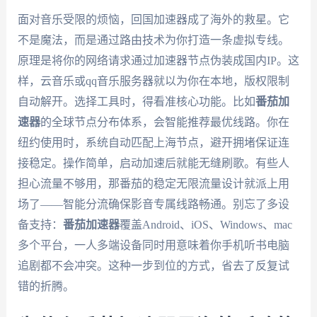
面对音乐受限的烦恼，回国加速器成了海外的救星。它
不是魔法，而是通过路由技术为你打造一条虚拟专线。
原理是将你的网络请求通过加速器节点伪装成国内IP。这
样，云音乐或qq音乐服务器就以为你在本地，版权限制
自动解开。选择工具时，得看准核心功能。比如
番茄加
速器
的全球节点分布体系，会智能推荐最优线路。你在
纽约使用时，系统自动匹配上海节点，避开拥堵保证连
接稳定。操作简单，启动加速后就能无缝刷歌。有些人
担心流量不够用，那番茄的稳定无限流量设计就派上用
场了——智能分流确保影音专属线路畅通。别忘了多设
备支持：
番茄加速器
覆盖Android、iOS、Windows、mac
多个平台，一人多端设备同时用意味着你手机听书电脑
追剧都不会冲突。这种一步到位的方式，省去了反复试
错的折腾。