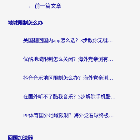
←
前一篇文章
地域限制怎么办
美国翻回国内app怎么选？3步教你无缝刷剧、登12123、访问国内网站
优酷地域限制怎么关闭？海外党亲测有效的追剧加速器选择指南
抖音音乐地区限制怎么办？海外党亲测有效的听歌自由指南
在国外听不了酷我音乐？3步解除手机酷我音乐海外限制，附实测好用加速器
PP体育国外地域限制？海外党看球终极方案：从欧洲杯到奥运会，中文解说不卡顿！
回国加速器