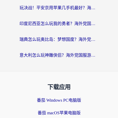
玩决战！平安京用苹果几手机最好？海外党必看的设备+加速器双攻略
印度尼西亚怎么玩我的勇者？海外党国服游戏加速避坑指南（附实况五行师解决方案）
瑞典怎么玩奥比岛：梦想国度？海外党亲测有效的国服游戏加速全攻略
意大利怎么玩神雕侠侣？海外党国服游戏加速终极指南（附欧洲玩王者王国保卫战4不卡技巧）
下载应用
番茄 Windows PC电脑版
番茄 macOS苹果电脑版