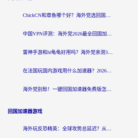
ChickCN和章鱼哪个好？海外党选回国加速器的3个关键维度 + 实用避坑指南
中国VPN评测：海外党2026最全回国加速器选择指南，告别地区限制不踩坑
雷神手游和hi龟龟好用吗？海外党亲测3款回国加速器，教你选对国外到国内加速器
在法国玩国内游戏用什么加速器？2026实测解决延迟卡顿的实用指南
海外党别愁！一键回国加速器免费版怎么选？从踩坑到流畅访问的全攻略
回国加速器游戏
海外玩反恐精英：全球攻势总延迟？从瑞典玩神武4到外国玩黎明觉醒，选对加速器才是关键！