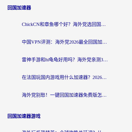
回国加速器
ChickCN和章鱼哪个好？海外党选回国加速器的3个关键维度 + 实用避坑指南
中国VPN评测：海外党2026最全回国加速器选择指南，告别地区限制不踩坑
雷神手游和hi龟龟好用吗？海外党亲测3款回国加速器，教你选对国外到国内加速器
在法国玩国内游戏用什么加速器？2026实测解决延迟卡顿的实用指南
海外党别愁！一键回国加速器免费版怎么选？从踩坑到流畅访问的全攻略
回国加速器游戏