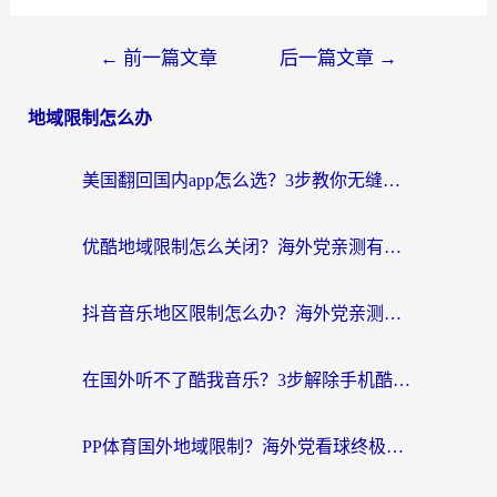
←
前一篇文章
后一篇文章
→
地域限制怎么办
美国翻回国内app怎么选？3步教你无缝刷剧、登12123、访问国内网站
优酷地域限制怎么关闭？海外党亲测有效的追剧加速器选择指南
抖音音乐地区限制怎么办？海外党亲测有效的听歌自由指南
在国外听不了酷我音乐？3步解除手机酷我音乐海外限制，附实测好用加速器
PP体育国外地域限制？海外党看球终极方案：从欧洲杯到奥运会，中文解说不卡顿！