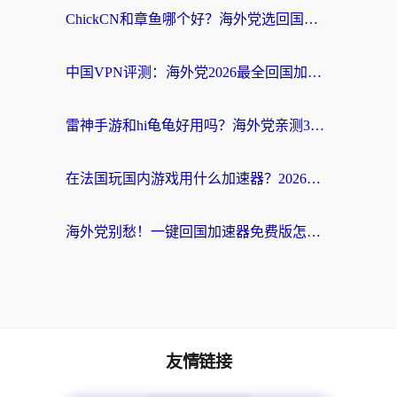
ChickCN和章鱼哪个好？海外党选回国加速器的3个关键维度 + 实用避坑指南
中国VPN评测：海外党2026最全回国加速器选择指南，告别地区限制不踩坑
雷神手游和hi龟龟好用吗？海外党亲测3款回国加速器，教你选对国外到国内加速器
在法国玩国内游戏用什么加速器？2026实测解决延迟卡顿的实用指南
海外党别愁！一键回国加速器免费版怎么选？从踩坑到流畅访问的全攻略
友情链接