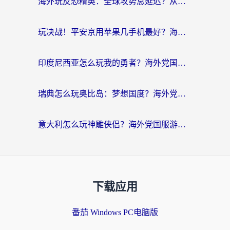
海外玩反恐精英：全球攻势总延迟？从瑞典玩神武4到外国玩黎明觉醒，选对加速器才是关键！
玩决战！平安京用苹果几手机最好？海外党必看的设备+加速器双攻略
印度尼西亚怎么玩我的勇者？海外党国服游戏加速避坑指南（附实况五行师解决方案）
瑞典怎么玩奥比岛：梦想国度？海外党亲测有效的国服游戏加速全攻略
意大利怎么玩神雕侠侣？海外党国服游戏加速终极指南（附欧洲玩王者王国保卫战4不卡技巧）
下载应用
番茄 Windows PC电脑版