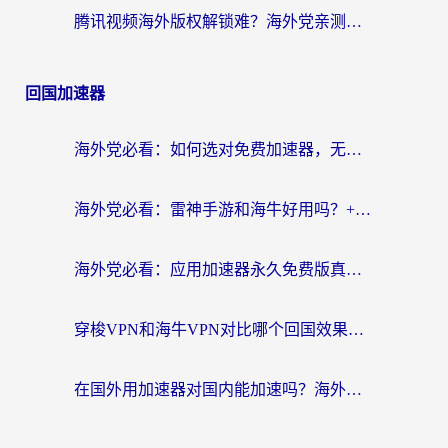
腾讯视频海外版权解锁难？海外党亲测：选对回国加速器，追剧观影零障碍
回国加速器
海外党必看：如何选对免费加速器，无缝访问国内资源不踩坑？
海外党必看：雷神手游和海牛好用吗？+3款热门加速器实测对比，附番茄加速器无缝回国指南
海外党必看：应用加速器永久免费版真的存在吗？教你选对回国加速器无缝刷国内资源
穿梭VPN和海牛VPN对比哪个回国效果更好？海外华人亲测3款热门加速器+避坑指南
在国外用加速器对国内能加速吗？海外党亲测有效的无缝访问指南