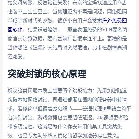
给父母转账，反复验证失败；东京的宝妈找遍应用商店
也装不上宝宝巴士。当物理距离不再是问题，网络阻隔
却成了新时代的乡愁。很多小白用户会搜索
海外免费回
国软件
，结果踩进陷阱——那些表面免费的VPN要么偷
偷售卖浏览数据，要么塞满广告根本连不上。更糟的是
当你想追《狂飙》大结局时突然限速，比卡在剧情高潮
还难受。
突破封锁的核心原理
解决这类问题本质上需要两个跳板接力：先用加密隧道
突破本地网络封锁，再通过部署在国内的服务器中转请
求。看似简单但藏着魔鬼细节——普通代理IP早被主流平
台识别封锁，游戏数据包需要超低延迟，4K视频更考验
带宽稳定性。这就是为什么你去年用的某工具突然失
效，也是专为海外华人优化的留学加速器存在意义。