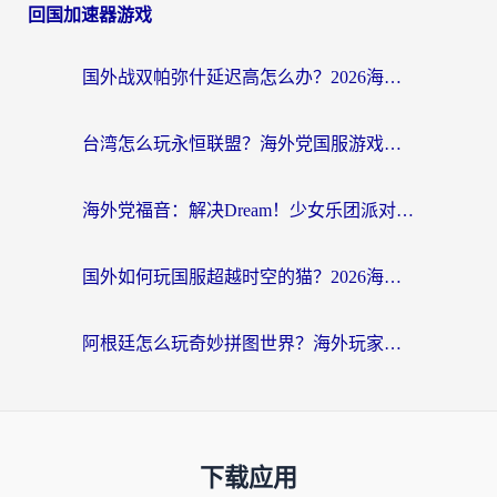
回国加速器游戏
国外战双帕弥什延迟高怎么办？2026海外畅玩国服游戏终极指南（附实测工具推荐）
台湾怎么玩永恒联盟？海外党国服游戏加速器选择全攻略（附3大热门游戏实测）
海外党福音：解决Dream！少女乐团派对！国外延迟的实用指南，附北美英国游戏加速方案
国外如何玩国服超越时空的猫？2026海外党必看的加速器选择指南
阿根廷怎么玩奇妙拼图世界？海外玩家国服游戏加速全攻略（附帕斯卡契约战舰少女解决方案）
下载应用