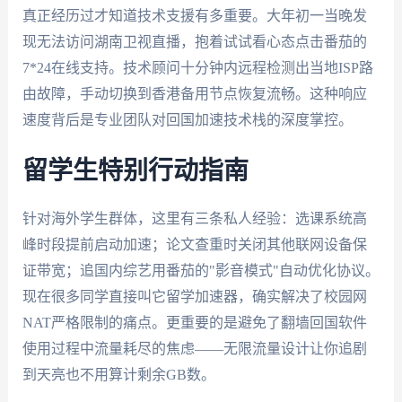
真正经历过才知道技术支援有多重要。大年初一当晚发
现无法访问湖南卫视直播，抱着试试看心态点击番茄的
7*24在线支持。技术顾问十分钟内远程检测出当地ISP路
由故障，手动切换到香港备用节点恢复流畅。这种响应
速度背后是专业团队对回国加速技术栈的深度掌控。
留学生特别行动指南
针对海外学生群体，这里有三条私人经验：选课系统高
峰时段提前启动加速；论文查重时关闭其他联网设备保
证带宽；追国内综艺用番茄的"影音模式"自动优化协议。
现在很多同学直接叫它留学加速器，确实解决了校园网
NAT严格限制的痛点。更重要的是避免了翻墙回国软件
使用过程中流量耗尽的焦虑——无限流量设计让你追剧
到天亮也不用算计剩余GB数。