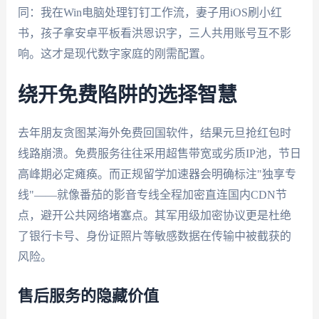
同：我在Win电脑处理钉钉工作流，妻子用iOS刷小红
书，孩子拿安卓平板看洪恩识字，三人共用账号互不影
响。这才是现代数字家庭的刚需配置。
绕开免费陷阱的选择智慧
去年朋友贪图某海外免费回国软件，结果元旦抢红包时
线路崩溃。免费服务往往采用超售带宽或劣质IP池，节日
高峰期必定瘫痪。而正规留学加速器会明确标注"独享专
线"——就像番茄的影音专线全程加密直连国内CDN节
点，避开公共网络堵塞点。其军用级加密协议更是杜绝
了银行卡号、身份证照片等敏感数据在传输中被截获的
风险。
售后服务的隐藏价值