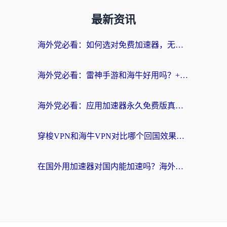
最新资讯
海外党必看：如何选对免费加速器，无缝访问国内资源不踩坑？
海外党必看：雷神手游和海牛好用吗？+3款热门加速器实测对比，附番茄加速器无缝回国指南
海外党必看：应用加速器永久免费版真的存在吗？教你选对回国加速器无缝刷国内资源
穿梭VPN和海牛VPN对比哪个回国效果更好？海外华人亲测3款热门加速器+避坑指南
在国外用加速器对国内能加速吗？海外党亲测有效的无缝访问指南