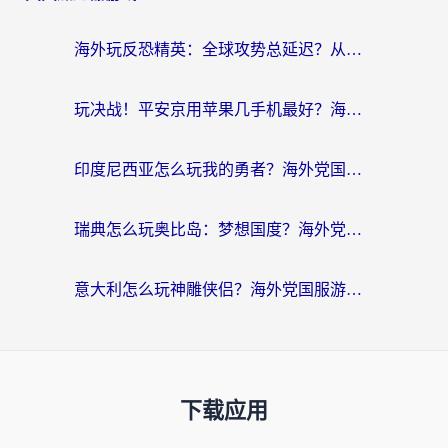
海外玩反恐精英：全球攻势总延迟？从瑞典玩神武4到外国玩黎明觉醒，选对加速器才是关键！
玩决战！平安京用苹果几手机最好？海外党必看的设备+加速器双攻略
印度尼西亚怎么玩我的勇者？海外党国服游戏加速避坑指南（附实况五行师解决方案）
瑞典怎么玩奥比岛：梦想国度？海外党亲测有效的国服游戏加速全攻略
意大利怎么玩神雕侠侣？海外党国服游戏加速终极指南（附欧洲玩王者王国保卫战4不卡技巧）
下载应用