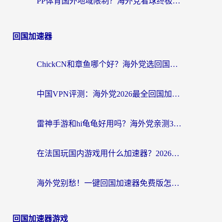
PP体育国外地域限制？海外党看球终极方案：从欧洲杯到奥运会，中文解说不卡顿！
回国加速器
ChickCN和章鱼哪个好？海外党选回国加速器的3个关键维度 + 实用避坑指南
中国VPN评测：海外党2026最全回国加速器选择指南，告别地区限制不踩坑
雷神手游和hi龟龟好用吗？海外党亲测3款回国加速器，教你选对国外到国内加速器
在法国玩国内游戏用什么加速器？2026实测解决延迟卡顿的实用指南
海外党别愁！一键回国加速器免费版怎么选？从踩坑到流畅访问的全攻略
回国加速器游戏