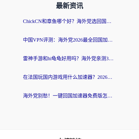
最新资讯
ChickCN和章鱼哪个好？海外党选回国加速器的3个关键维度 + 实用避坑指南
中国VPN评测：海外党2026最全回国加速器选择指南，告别地区限制不踩坑
雷神手游和hi龟龟好用吗？海外党亲测3款回国加速器，教你选对国外到国内加速器
在法国玩国内游戏用什么加速器？2026实测解决延迟卡顿的实用指南
海外党别愁！一键回国加速器免费版怎么选？从踩坑到流畅访问的全攻略