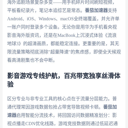
海外追剧场景复杂多变——用手机碎片时间刷短视频，
平板看纪录片，笔记本追综艺是常态。
番茄加速器
支持
Android、iOS、Windows、macOS全终端覆盖，并允许单
一账户同时登录多个设备。无论你是用华为手机看央视
影音海外版资讯，还是在MacBook上沉浸式体验《流浪
地球3》的超清画质，都能稳定连接。更重要的是，其无
限流量策略彻底消除"超量降速"的焦虑感，即使全天候观
看高清剧集也不会中断。
影音游戏专线护航，百兆带宽独享丝滑体
验
区分专业与非专业工具的核心点在于流量分层能力。普
通代理常因游戏数据包抢占带宽导致视频卡顿。
番茄加
速器
启用智能分流技术，将回国访问数据精准划分：影
视点播走CDN优化线路，游戏竞技数据则通过低延迟通