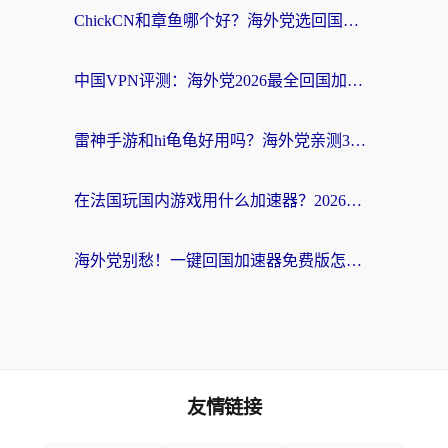
ChickCN和章鱼哪个好？海外党选回国加速器的3个关键维度 + 实用避坑指南
中国VPN评测：海外党2026最全回国加速器选择指南，告别地区限制不踩坑
雷神手游和hi龟龟好用吗？海外党亲测3款回国加速器，教你选对国外到国内加速器
在法国玩国内游戏用什么加速器？2026实测解决延迟卡顿的实用指南
海外党别愁！一键回国加速器免费版怎么选？从踩坑到流畅访问的全攻略
友情链接