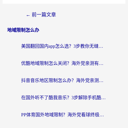
←
前一篇文章
地域限制怎么办
美国翻回国内app怎么选？3步教你无缝刷剧、登12123、访问国内网站
优酷地域限制怎么关闭？海外党亲测有效的追剧加速器选择指南
抖音音乐地区限制怎么办？海外党亲测有效的听歌自由指南
在国外听不了酷我音乐？3步解除手机酷我音乐海外限制，附实测好用加速器
PP体育国外地域限制？海外党看球终极方案：从欧洲杯到奥运会，中文解说不卡顿！