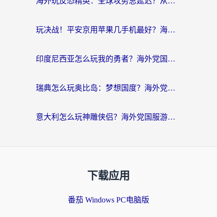
海外玩反恐精英：全球攻势总延迟？从瑞典玩神武4到外国玩黎明觉醒，选对加速器才是关键！
玩决战！平安京用苹果几手机最好？海外党必看的设备+加速器双攻略
印度尼西亚怎么玩我的勇者？海外党国服游戏加速避坑指南（附实况五行师解决方案）
瑞典怎么玩奥比岛：梦想国度？海外党亲测有效的国服游戏加速全攻略
意大利怎么玩神雕侠侣？海外党国服游戏加速终极指南（附欧洲玩王者王国保卫战4不卡技巧）
下载应用
番茄 Windows PC电脑版