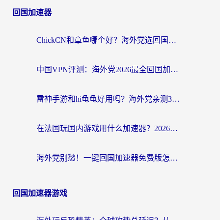
回国加速器
ChickCN和章鱼哪个好？海外党选回国加速器的3个关键维度 + 实用避坑指南
中国VPN评测：海外党2026最全回国加速器选择指南，告别地区限制不踩坑
雷神手游和hi龟龟好用吗？海外党亲测3款回国加速器，教你选对国外到国内加速器
在法国玩国内游戏用什么加速器？2026实测解决延迟卡顿的实用指南
海外党别愁！一键回国加速器免费版怎么选？从踩坑到流畅访问的全攻略
回国加速器游戏