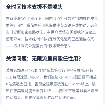
全时区技术支援不是噱头
东京凌晨3点突然连不上国内节点？多数VPN的邮件支持
要等9小时。番茄售后团队提供中英双语在线协助，后台
实时诊断加密链路状态。有用户反馈在挪威峡湾游轮上
使用异常，技术组2小时内定制优化近海卫星通信方案
——这才是海外党需要的“技术安全感”。
关键问题：无限流量真能任性用？
某着名加速器“无限流量”条款第47行小字写着“每月超
1TB将限速至3Mbps”。我们连续72小时4K画质循环播放
B站演唱会直播，番茄全程带宽稳定在85Mbps以上。秘
密在于其智能流量调度系统——将P2P下载等非紧急流量
自动降级，优先保障影音游戏的专线带宽。