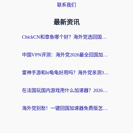
联系我们
最新资讯
ChickCN和章鱼哪个好？海外党选回国加速器的3个关键维度 + 实用避坑指南
中国VPN评测：海外党2026最全回国加速器选择指南，告别地区限制不踩坑
雷神手游和hi龟龟好用吗？海外党亲测3款回国加速器，教你选对国外到国内加速器
在法国玩国内游戏用什么加速器？2026实测解决延迟卡顿的实用指南
海外党别愁！一键回国加速器免费版怎么选？从踩坑到流畅访问的全攻略