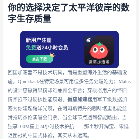
你的选择决定了太平洋彼岸的数
字生存质量
回国加速器不是技术玩具，而是重塑海外生活的基础设
施。Quickback在特定场景可用但多任务处理吃力；Malus
的设计感赢得果粉却难兼顾全平台；穿梭老用户的怀旧
情怀抵不过硬核性能衰退。
番茄加速器
用军工级数据加
密为你建起跨洋光缆，在阿姆斯特丹的咖啡馆里也能丝
滑抢周杰伦演唱会门票。当全球节点遇到智能路由，当
独享100M撞上24小时技术护航——那个秒开淘宝、零延
迟团战的中国式体验，其实从未远离。