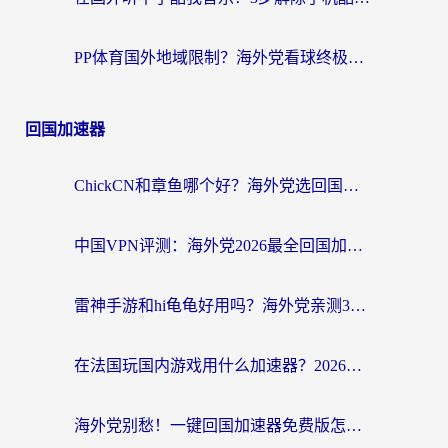
PP体育国外地域限制？海外党看球终极方案：从欧洲杯到奥运会，中文解说不卡顿！
回国加速器
ChickCN和章鱼哪个好？海外党选回国加速器的3个关键维度 + 实用避坑指南
中国VPN评测：海外党2026最全回国加速器选择指南，告别地区限制不踩坑
雷神手游和hi龟龟好用吗？海外党亲测3款回国加速器，教你选对国外到国内加速器
在法国玩国内游戏用什么加速器？2026实测解决延迟卡顿的实用指南
海外党别愁！一键回国加速器免费版怎么选？从踩坑到流畅访问的全攻略