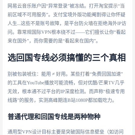
网易云音乐账户因“异常登录”被冻结。打开淘宝提示“当
前区域不可用服务”。支付宝境外版功能阉割得让你怀疑
人生...这些不是账号故障，是平台防火墙在拒绝海外IP访
问。靠常规国际VPN根本绕不过——它们擅长让你“看起
来在国外”，而你需要的是“看起来在国内”。
选回国专线必须搞懂的三个真相
别被包装唬住：能用 ≠ 好用。某些打着“免费回国加速”
的工具在YouTube播放可能流畅，但对优酷/芒果TV几乎
无效，根本通不过平台的IP深度检测。而声称“极速专用
线路”的服务，实测高峰期连B站1080P都加载吃力。
普通代理和回国专线是两种物种
通用型VPN设计目标主要是突破国际信息壁垒（如访问