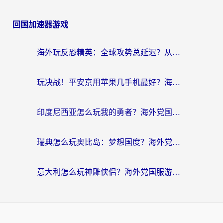
回国加速器游戏
海外玩反恐精英：全球攻势总延迟？从瑞典玩神武4到外国玩黎明觉醒，选对加速器才是关键！
玩决战！平安京用苹果几手机最好？海外党必看的设备+加速器双攻略
印度尼西亚怎么玩我的勇者？海外党国服游戏加速避坑指南（附实况五行师解决方案）
瑞典怎么玩奥比岛：梦想国度？海外党亲测有效的国服游戏加速全攻略
意大利怎么玩神雕侠侣？海外党国服游戏加速终极指南（附欧洲玩王者王国保卫战4不卡技巧）