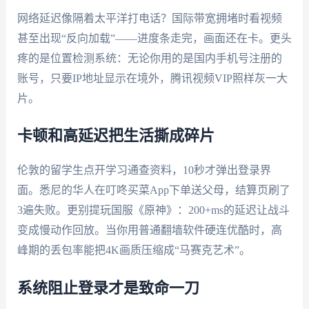
网络延迟像隔着太平洋打电话？国际带宽拥堵时看视频
甚至出现“反向加载”——进度条走完，画面还在卡。更头
疼的是位置检测系统：无论你用的是国内手机号注册的
账号，只要IP地址显示在境外，腾讯视频VIP照样灰一大
片。
卡顿和高延迟把生活撕成碎片
伦敦的留学生点开学习通查资料，10秒才弹出登录界
面。悉尼的华人在叮咚买菜App下单送父母，结算页刷了
3遍失败。更别提玩国服《原神》：200+ms的延迟让战斗
变成慢动作回放。当你用普通翻墙软件硬连优酷时，高
峰期的丢包率能把4K画质压缩成“马赛克艺术”。
系统阻止登录才是致命一刀