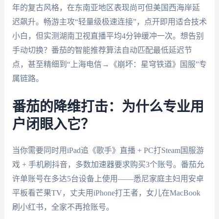
年的复古风格，在东南亚地区表现尚可但美国西海岸延
迟飙升。畅游主攻“轻量级极速连接”，点开即用适合技术
小白，但实测湖南卫视直播平均4分钟缓冲一次。想告别
手动切换？番茄的智能推荐算法自动匹配最低延迟节
点，甚至精细到“上海电信→《崩坏：星穹铁道》国服”专
属链路。
番茄的降维打击：为什么专业用
户闭眼入它？
当你需要同时用iPad追《歌手》直播 + PC打Steam国服游
戏 + 手机刷抖音，多数加速器要求购买3个账号。番茄允
许单账号在多达5台设备上使用——悉尼家庭主妇用安卓
平板看芒果TV，丈夫用iPhone打王者，女儿在MacBook
刷小红书，全家不再抢账号。