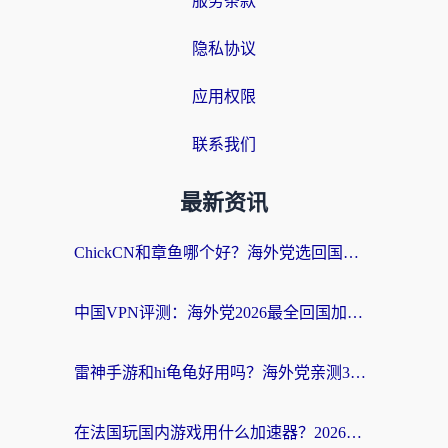
服务条款
隐私协议
应用权限
联系我们
最新资讯
ChickCN和章鱼哪个好？海外党选回国加速器的3个关键维度 + 实用避坑指南
中国VPN评测：海外党2026最全回国加速器选择指南，告别地区限制不踩坑
雷神手游和hi龟龟好用吗？海外党亲测3款回国加速器，教你选对国外到国内加速器
在法国玩国内游戏用什么加速器？2026实测解决延迟卡顿的实用指南