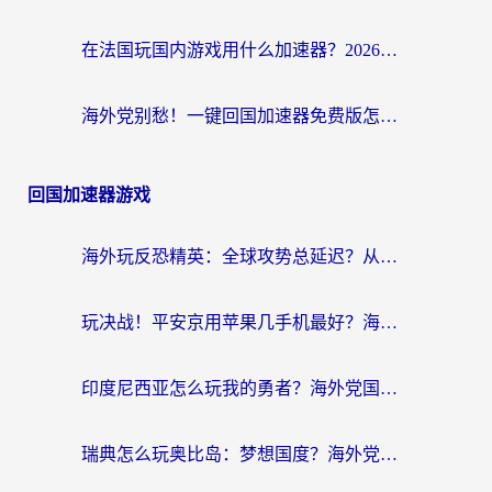
在法国玩国内游戏用什么加速器？2026实测解决延迟卡顿的实用指南
海外党别愁！一键回国加速器免费版怎么选？从踩坑到流畅访问的全攻略
回国加速器游戏
海外玩反恐精英：全球攻势总延迟？从瑞典玩神武4到外国玩黎明觉醒，选对加速器才是关键！
玩决战！平安京用苹果几手机最好？海外党必看的设备+加速器双攻略
印度尼西亚怎么玩我的勇者？海外党国服游戏加速避坑指南（附实况五行师解决方案）
瑞典怎么玩奥比岛：梦想国度？海外党亲测有效的国服游戏加速全攻略