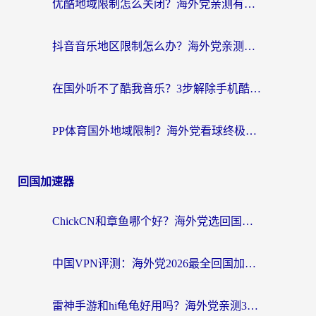
优酷地域限制怎么关闭？海外党亲测有效的追剧加速器选择指南
抖音音乐地区限制怎么办？海外党亲测有效的听歌自由指南
在国外听不了酷我音乐？3步解除手机酷我音乐海外限制，附实测好用加速器
PP体育国外地域限制？海外党看球终极方案：从欧洲杯到奥运会，中文解说不卡顿！
回国加速器
ChickCN和章鱼哪个好？海外党选回国加速器的3个关键维度 + 实用避坑指南
中国VPN评测：海外党2026最全回国加速器选择指南，告别地区限制不踩坑
雷神手游和hi龟龟好用吗？海外党亲测3款回国加速器，教你选对国外到国内加速器