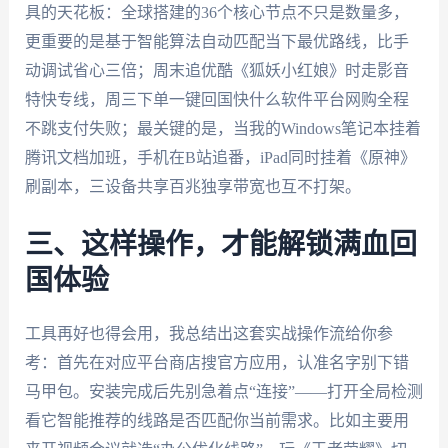
具的天花板：全球搭建的36个核心节点不只是数量多，
更重要的是基于智能算法自动匹配当下最优路线，比手
动调试省心三倍；周末追优酷《狐妖小红娘》时走影音
特快专线，周三下单一键回国快什么软件平台网购全程
不跳支付失败；最关键的是，当我的Windows笔记本挂着
腾讯文档加班，手机在B站追番，iPad同时挂着《原神》
刷副本，三设备共享百兆独享带宽也互不打架。
三、这样操作，才能解锁满血回
国体验
工具再好也得会用，我总结出这套实战操作流给你参
考：首先在对应平台商店搜官方应用，认准名字别下错
马甲包。安装完成后先别急着点“连接”——打开全局检测
看它智能推荐的线路是否匹配你当前需求。比如主要用