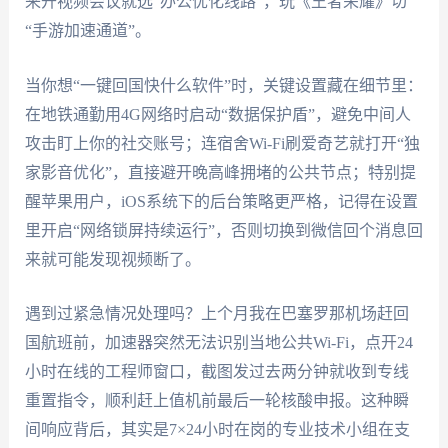
来开视频会议就选“办公优化线路”，玩《王者荣耀》切
“手游加速通道”。
当你想“一键回国快什么软件”时，关键设置藏在细节里：
在地铁通勤用4G网络时启动“数据保护盾”，避免中间人
攻击盯上你的社交账号；连宿舍Wi-Fi刷爱奇艺就打开“独
家影音优化”，直接避开晚高峰拥堵的公共节点；特别提
醒苹果用户，iOS系统下的后台策略更严格，记得在设置
里开启“网络锁屏持续运行”，否则切换到微信回个消息回
来就可能发现视频断了。
遇到过紧急情况处理吗？上个月我在巴塞罗那机场赶回
国航班前，加速器突然无法识别当地公共Wi-Fi，点开24
小时在线的工程师窗口，截图发过去两分钟就收到专线
重置指令，顺利赶上值机前最后一轮核酸申报。这种瞬
间响应背后，其实是7×24小时在岗的专业技术小组在支