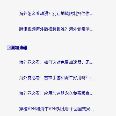
海外怎么看动漫？别让地域限制挡住你的追番快乐
腾讯视频海外版权解锁难？海外党亲测：选对回国加速器，追剧观影零障碍
回国加速器
海外党必看：如何选对免费加速器，无缝访问国内资源不踩坑？
海外党必看：雷神手游和海牛好用吗？+3款热门加速器实测对比，附番茄加速器无缝回国指南
海外党必看：应用加速器永久免费版真的存在吗？教你选对回国加速器无缝刷国内资源
穿梭VPN和海牛VPN对比哪个回国效果更好？海外华人亲测3款热门加速器+避坑指南