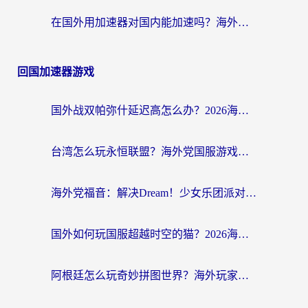
在国外用加速器对国内能加速吗？海外党亲测有效的无缝访问指南
回国加速器游戏
国外战双帕弥什延迟高怎么办？2026海外畅玩国服游戏终极指南（附实测工具推荐）
台湾怎么玩永恒联盟？海外党国服游戏加速器选择全攻略（附3大热门游戏实测）
海外党福音：解决Dream！少女乐团派对！国外延迟的实用指南，附北美英国游戏加速方案
国外如何玩国服超越时空的猫？2026海外党必看的加速器选择指南
阿根廷怎么玩奇妙拼图世界？海外玩家国服游戏加速全攻略（附帕斯卡契约战舰少女解决方案）