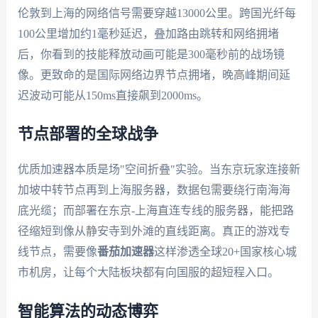
伦敦到上海的网络信号需要穿越13000公里。跨国光纤每
100公里增加约1毫秒延迟，叠加路由跳转和网络拥堵
后，你看到的技能释放动画可能是300毫秒前的战场镜
像。更致命的是国际网络边界节点拥堵，晚高峰期间延
迟波动可能从150ms直接飙到2000ms。
节点部署的全球战争
优质加速器本质是场"空间折叠"实验。当东京玩家连接新
加坡中转节点再到上海服务器，数据包需要绕行南海海
底光缆；而部署在东京-上海直连专线的服务器，能把路
径缩短到像从静安寺到外滩的直线距离。真正的游戏专
线节点，需要像
番茄加速器
这样渗透全球20+国家核心城
市机房，让每个大陆板块都有向国服的超短程入口。
智能算法的动态博弈