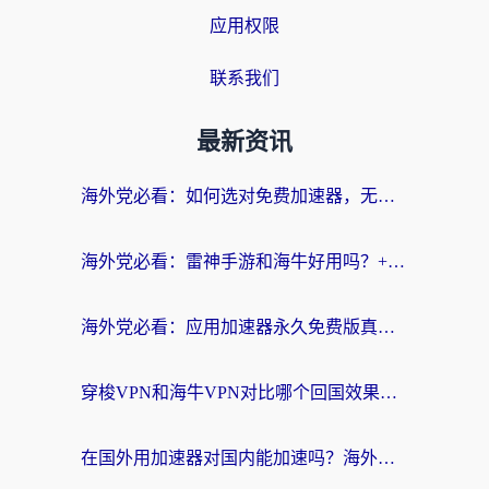
应用权限
联系我们
最新资讯
海外党必看：如何选对免费加速器，无缝访问国内资源不踩坑？
海外党必看：雷神手游和海牛好用吗？+3款热门加速器实测对比，附番茄加速器无缝回国指南
海外党必看：应用加速器永久免费版真的存在吗？教你选对回国加速器无缝刷国内资源
穿梭VPN和海牛VPN对比哪个回国效果更好？海外华人亲测3款热门加速器+避坑指南
在国外用加速器对国内能加速吗？海外党亲测有效的无缝访问指南