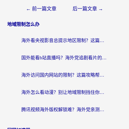
←
前一篇文章
后一篇文章
→
地域限制怎么办
海外看央视影音总提示地区限制？这篇教你选对回国加速器，流畅追剧不踩坑
国外能看b站直播吗？海外党追剧看片的终极解决方案来了
海外访问国内网站的限制？这篇攻略帮你无缝解锁12306、12123和国内影音
海外怎么看动漫？别让地域限制挡住你的追番快乐
腾讯视频海外版权解锁难？海外党亲测：选对回国加速器，追剧观影零障碍