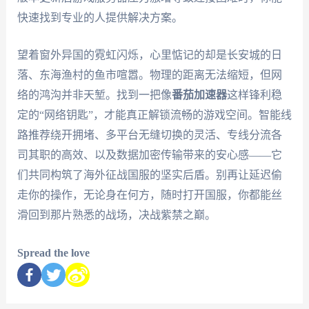
快速找到专业的人提供解决方案。
望着窗外异国的霓虹闪烁，心里惦记的却是长安城的日
落、东海渔村的鱼市喧嚣。物理的距离无法缩短，但网
络的鸿沟并非天堑。找到一把像
番茄加速器
这样锋利稳
定的“网络钥匙”，才能真正解锁流畅的游戏空间。智能线
路推荐绕开拥堵、多平台无缝切换的灵活、专线分流各
司其职的高效、以及数据加密传输带来的安心感——它
们共同构筑了海外征战国服的坚实后盾。别再让延迟偷
走你的操作，无论身在何方，随时打开国服，你都能丝
滑回到那片熟悉的战场，决战紫禁之巅。
Spread the love