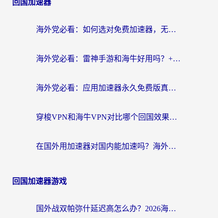
回国加速器
海外党必看：如何选对免费加速器，无缝访问国内资源不踩坑？
海外党必看：雷神手游和海牛好用吗？+3款热门加速器实测对比，附番茄加速器无缝回国指南
海外党必看：应用加速器永久免费版真的存在吗？教你选对回国加速器无缝刷国内资源
穿梭VPN和海牛VPN对比哪个回国效果更好？海外华人亲测3款热门加速器+避坑指南
在国外用加速器对国内能加速吗？海外党亲测有效的无缝访问指南
回国加速器游戏
国外战双帕弥什延迟高怎么办？2026海外畅玩国服游戏终极指南（附实测工具推荐）