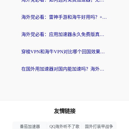
海外党必看：雷神手游和海牛好用吗？+3款热门加速器实测对比，附番茄加速器无缝回国指南
海外党必看：应用加速器永久免费版真的存在吗？教你选对回国加速器无缝刷国内资源
穿梭VPN和海牛VPN对比哪个回国效果更好？海外华人亲测3款热门加速器+避坑指南
在国外用加速器对国内能加速吗？海外党亲测有效的无缝访问指南
友情链接
番茄加速器
QQ海外听不了歌
国外打装甲战争