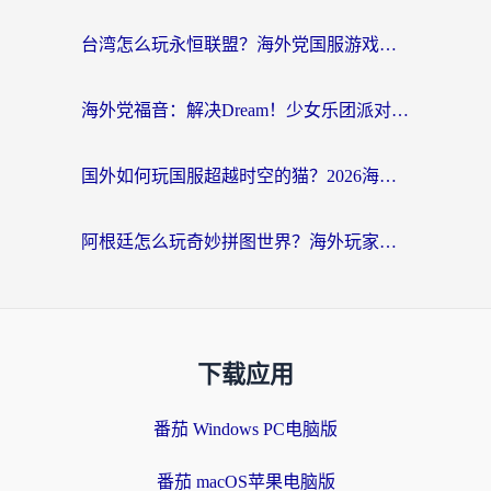
台湾怎么玩永恒联盟？海外党国服游戏加速器选择全攻略（附3大热门游戏实测）
海外党福音：解决Dream！少女乐团派对！国外延迟的实用指南，附北美英国游戏加速方案
国外如何玩国服超越时空的猫？2026海外党必看的加速器选择指南
阿根廷怎么玩奇妙拼图世界？海外玩家国服游戏加速全攻略（附帕斯卡契约战舰少女解决方案）
下载应用
番茄 Windows PC电脑版
番茄 macOS苹果电脑版