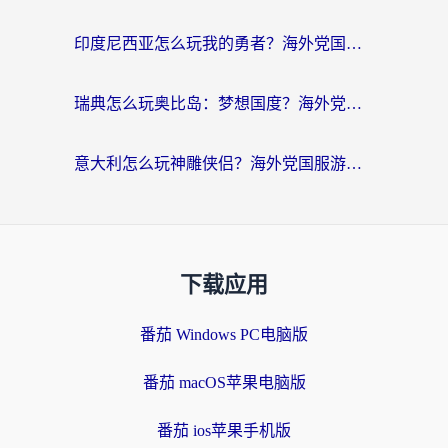
印度尼西亚怎么玩我的勇者？海外党国服游戏加速避坑指南（附实况五行师解决方案）
瑞典怎么玩奥比岛：梦想国度？海外党亲测有效的国服游戏加速全攻略
意大利怎么玩神雕侠侣？海外党国服游戏加速终极指南（附欧洲玩王者王国保卫战4不卡技巧）
下载应用
番茄 Windows PC电脑版
番茄 macOS苹果电脑版
番茄 ios苹果手机版