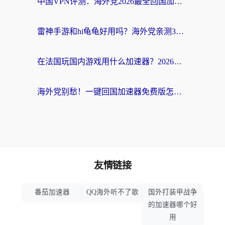
中国VPN评测：海外党2026最全回国加速器选择指南，告别地区限制不踩坑
雷神手游和hi龟龟好用吗？海外党亲测3款回国加速器，教你选对国外到国内加速器
在法国玩国内游戏用什么加速器？2026实测解决延迟卡顿的实用指南
海外党别愁！一键回国加速器免费版怎么选？从踩坑到流畅访问的全攻略
友情链接
番茄加速器
QQ海外听不了歌
国外打装甲战争
的加速器哪个好
用