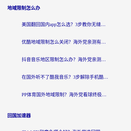
地域限制怎么办
美国翻回国内app怎么选？3步教你无缝刷剧、登12123、访问国内网站
优酷地域限制怎么关闭？海外党亲测有效的追剧加速器选择指南
抖音音乐地区限制怎么办？海外党亲测有效的听歌自由指南
在国外听不了酷我音乐？3步解除手机酷我音乐海外限制，附实测好用加速器
PP体育国外地域限制？海外党看球终极方案：从欧洲杯到奥运会，中文解说不卡顿！
回国加速器