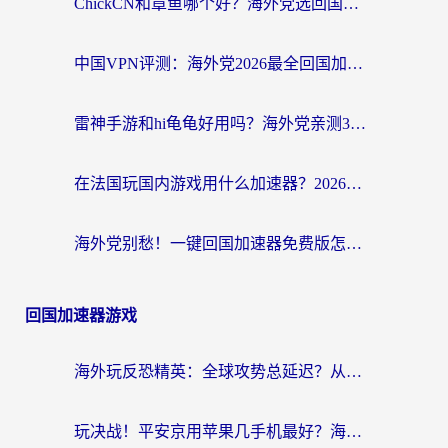
ChickCN和章鱼哪个好？海外党选回国加速器的3个关键维度 + 实用避坑指南
中国VPN评测：海外党2026最全回国加速器选择指南，告别地区限制不踩坑
雷神手游和hi龟龟好用吗？海外党亲测3款回国加速器，教你选对国外到国内加速器
在法国玩国内游戏用什么加速器？2026实测解决延迟卡顿的实用指南
海外党别愁！一键回国加速器免费版怎么选？从踩坑到流畅访问的全攻略
回国加速器游戏
海外玩反恐精英：全球攻势总延迟？从瑞典玩神武4到外国玩黎明觉醒，选对加速器才是关键！
玩决战！平安京用苹果几手机最好？海外党必看的设备+加速器双攻略