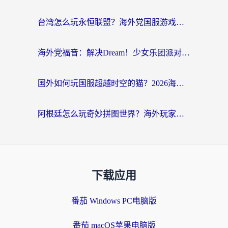
台湾怎么玩永恒联盟？海外党国服游戏加速器选择全攻略（附3大热门游戏实测）
海外党福音：解决Dream！少女乐团派对！国外延迟的实用指南，附北美英国游戏加速方案
国外如何玩国服超越时空的猫？2026海外党必看的加速器选择指南
阿根廷怎么玩奇妙拼图世界？海外玩家国服游戏加速全攻略（附帕斯卡契约战舰少女解决方案）
下载应用
番茄 Windows PC电脑版
番茄 macOS苹果电脑版