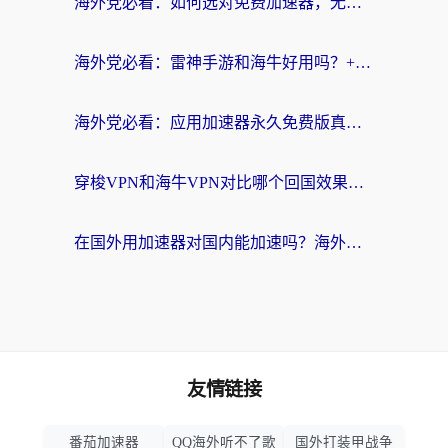
海外党必看：如何选对免费加速器，无缝访问国内资源不踩坑？
海外党必看：雷神手游和海牛好用吗？+3款热门加速器实测对比，附番茄加速器无缝回国指南
海外党必看：应用加速器永久免费版真的存在吗？教你选对回国加速器无缝刷国内资源
穿梭VPN和海牛VPN对比哪个回国效果更好？海外华人亲测3款热门加速器+避坑指南
在国外用加速器对国内能加速吗？海外党亲测有效的无缝访问指南
友情链接
番茄加速器
QQ海外听不了歌
国外打装甲战争