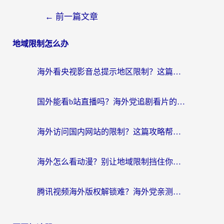
←
前一篇文章
地域限制怎么办
海外看央视影音总提示地区限制？这篇教你选对回国加速器，流畅追剧不踩坑
国外能看b站直播吗？海外党追剧看片的终极解决方案来了
海外访问国内网站的限制？这篇攻略帮你无缝解锁12306、12123和国内影音
海外怎么看动漫？别让地域限制挡住你的追番快乐
腾讯视频海外版权解锁难？海外党亲测：选对回国加速器，追剧观影零障碍