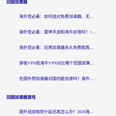
回国加速器
海外党必看：如何选对免费加速器，无缝访问国内资源不踩坑？
海外党必看：雷神手游和海牛好用吗？+3款热门加速器实测对比，附番茄加速器无缝回国指南
海外党必看：应用加速器永久免费版真的存在吗？教你选对回国加速器无缝刷国内资源
穿梭VPN和海牛VPN对比哪个回国效果更好？海外华人亲测3款热门加速器+避坑指南
在国外用加速器对国内能加速吗？海外党亲测有效的无缝访问指南
回国加速器游戏
国外战双帕弥什延迟高怎么办？2026海外畅玩国服游戏终极指南（附实测工具推荐）