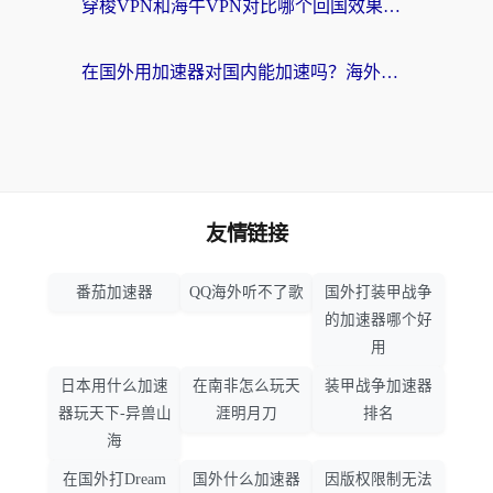
穿梭VPN和海牛VPN对比哪个回国效果更好？海外华人亲测3款热门加速器+避坑指南
在国外用加速器对国内能加速吗？海外党亲测有效的无缝访问指南
友情链接
番茄加速器
QQ海外听不了歌
国外打装甲战争
的加速器哪个好
用
日本用什么加速
在南非怎么玩天
装甲战争加速器
器玩天下-异兽山
涯明月刀
排名
海
在国外打Dream
国外什么加速器
因版权限制无法