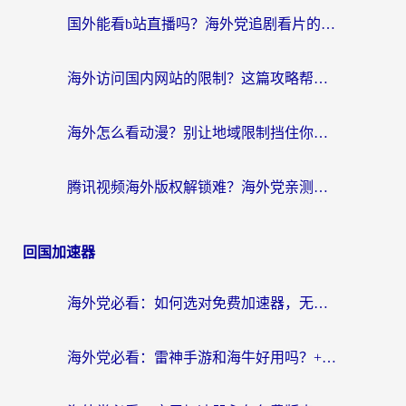
国外能看b站直播吗？海外党追剧看片的终极解决方案来了
海外访问国内网站的限制？这篇攻略帮你无缝解锁12306、12123和国内影音
海外怎么看动漫？别让地域限制挡住你的追番快乐
腾讯视频海外版权解锁难？海外党亲测：选对回国加速器，追剧观影零障碍
回国加速器
海外党必看：如何选对免费加速器，无缝访问国内资源不踩坑？
海外党必看：雷神手游和海牛好用吗？+3款热门加速器实测对比，附番茄加速器无缝回国指南