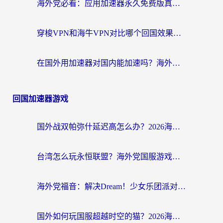
海外党必看：应用加速器永久免费版真的存在吗？教你选对回国加速器无缝刷国内资源
穿梭VPN和海牛VPN对比哪个回国效果更好？海外华人亲测3款热门加速器+避坑指南
在国外用加速器对国内能加速吗？海外党亲测有效的无缝访问指南
回国加速器游戏
国外战双帕弥什延迟高怎么办？2026海外畅玩国服游戏终极指南（附实测工具推荐）
台湾怎么玩永恒联盟？海外党国服游戏加速器选择全攻略（附3大热门游戏实测）
海外党福音：解决Dream！少女乐团派对！国外延迟的实用指南，附北美英国游戏加速方案
国外如何玩国服超越时空的猫？2026海外党必看的加速器选择指南