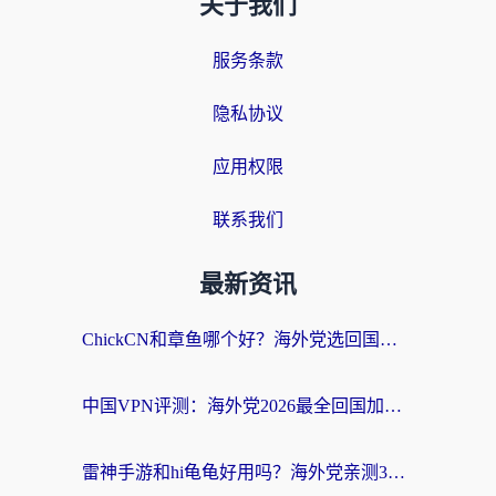
关于我们
服务条款
隐私协议
应用权限
联系我们
最新资讯
ChickCN和章鱼哪个好？海外党选回国加速器的3个关键维度 + 实用避坑指南
中国VPN评测：海外党2026最全回国加速器选择指南，告别地区限制不踩坑
雷神手游和hi龟龟好用吗？海外党亲测3款回国加速器，教你选对国外到国内加速器