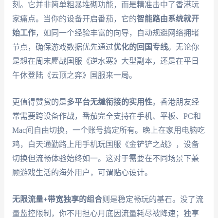
刻。它并非简单粗暴堆砌功能，而是精准击中了香港玩
家痛点。当你的设备开启番茄，它的
智能路由系统就开
始工作
，如同一个经验丰富的向导，自动规避网络拥堵
节点，确保游戏数据优先通过
优化的回国专线
。无论你
是想在周末鏖战国服《逆水寒》大型副本，还是在平日
午休登陆《云顶之弈》国服来一局。
更值得赞赏的是
多平台无缝衔接的实用性
。香港朋友经
常需要跨设备作战，番茄完全支持在手机、平板、PC和
Mac间自由切换，一个账号搞定所有。晚上在家用电脑吃
鸡，白天通勤路上用手机玩国服《金铲铲之战》，设备
切换但流畅体验始终如一。这对于需要在不同场景下兼
顾游戏生活的海外用户，可谓贴心设计。
无限流量+带宽独享的组合
则是稳定畅玩的基石。没了流
量监控限制，你不用担心月底因流量耗尽被降速；独享