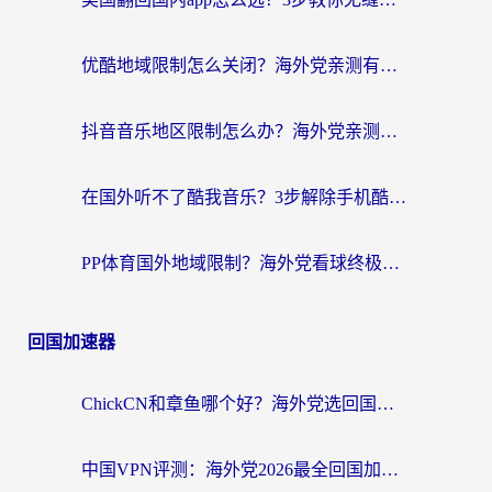
优酷地域限制怎么关闭？海外党亲测有效的追剧加速器选择指南
抖音音乐地区限制怎么办？海外党亲测有效的听歌自由指南
在国外听不了酷我音乐？3步解除手机酷我音乐海外限制，附实测好用加速器
PP体育国外地域限制？海外党看球终极方案：从欧洲杯到奥运会，中文解说不卡顿！
回国加速器
ChickCN和章鱼哪个好？海外党选回国加速器的3个关键维度 + 实用避坑指南
中国VPN评测：海外党2026最全回国加速器选择指南，告别地区限制不踩坑