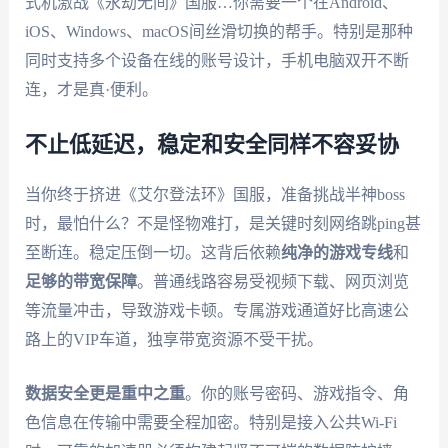
式机激战《永劫无间》国服…你需要一个在Android、
iOS、Windows、macOS间丝滑切换的帮手。特别是那种
同时支持多个设备在线的账号设计，手机电脑双开不断
连，才是真·便利。
不止低延迟，稳定和安全同样不容妥协
当你终于挤进《艾尔登法环》国服，准备挑战半神boss
时，最怕什么？不是怪物难打，是关键时刻网络跳ping甚
至断连。稳定压倒一切。这背后依赖
纯净的游戏专线
和
足够的带宽保障
。普通线路容易受视频下载、网页浏览
等流量冲击，导致游戏卡顿。专属游戏通道好比高速公
路上的VIP车道，独享带宽资源不受干扰。
数据安全更是重中之重
。你的账号密码、游戏指令、角
色信息在传输中需要全程加密。特别是接入公共Wi-Fi