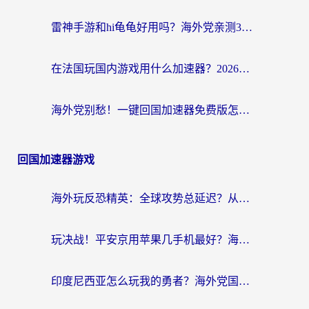
雷神手游和hi龟龟好用吗？海外党亲测3款回国加速器，教你选对国外到国内加速器
在法国玩国内游戏用什么加速器？2026实测解决延迟卡顿的实用指南
海外党别愁！一键回国加速器免费版怎么选？从踩坑到流畅访问的全攻略
回国加速器游戏
海外玩反恐精英：全球攻势总延迟？从瑞典玩神武4到外国玩黎明觉醒，选对加速器才是关键！
玩决战！平安京用苹果几手机最好？海外党必看的设备+加速器双攻略
印度尼西亚怎么玩我的勇者？海外党国服游戏加速避坑指南（附实况五行师解决方案）