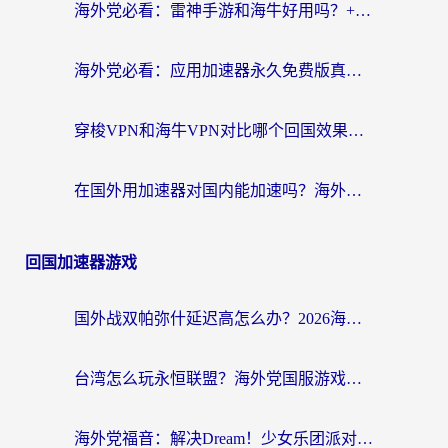
海外党必看：雷神手游和海牛好用吗？+3款热门加速器实测对比，附番茄加速器无缝回国指南
海外党必看：应用加速器永久免费版真的存在吗？教你选对回国加速器无缝刷国内资源
穿梭VPN和海牛VPN对比哪个回国效果更好？海外华人亲测3款热门加速器+避坑指南
在国外用加速器对国内能加速吗？海外党亲测有效的无缝访问指南
回国加速器游戏
国外战双帕弥什延迟高怎么办？2026海外畅玩国服游戏终极指南（附实测工具推荐）
台湾怎么玩永恒联盟？海外党国服游戏加速器选择全攻略（附3大热门游戏实测）
海外党福音：解决Dream！少女乐团派对！国外延迟的实用指南，附北美英国游戏加速方案