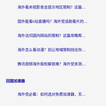
海外看央视影音总提示地区限制？这篇教你选对回国加速器，流畅追剧不踩坑
国外能看b站直播吗？海外党追剧看片的终极解决方案来了
海外访问国内网站的限制？这篇攻略帮你无缝解锁12306、12123和国内影音
海外怎么看动漫？别让地域限制挡住你的追番快乐
腾讯视频海外版权解锁难？海外党亲测：选对回国加速器，追剧观影零障碍
回国加速器
海外党必看：如何选对免费加速器，无缝访问国内资源不踩坑？