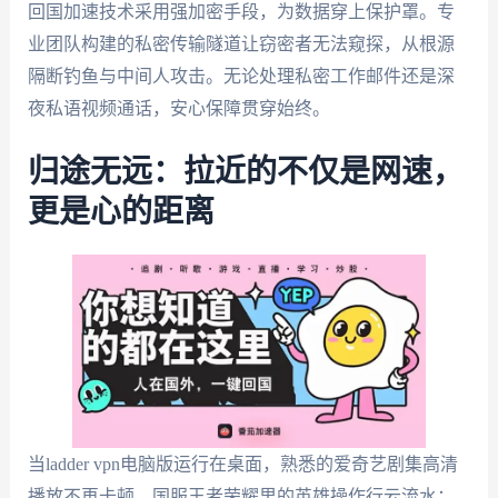
回国加速技术采用强加密手段，为数据穿上保护罩。专
业团队构建的私密传输隧道让窃密者无法窥探，从根源
隔断钓鱼与中间人攻击。无论处理私密工作邮件还是深
夜私语视频通话，安心保障贯穿始终。
归途无远：拉近的不仅是网速，
更是心的距离
当ladder vpn电脑版运行在桌面，熟悉的爱奇艺剧集高清
播放不再卡顿，国服王者荣耀里的英雄操作行云流水；