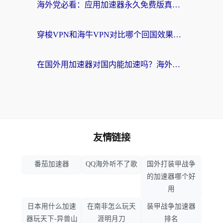
海外党必看：应用加速器永久免费版真的存在吗？教你选对回国加速器无缝刷国内资源
穿梭VPN和海牛VPN对比哪个回国效果更好？海外华人亲测3款热门加速器+避坑指南
在国外用加速器对国内能加速吗？海外党亲测有效的无缝访问指南
友情链接
番茄加速器
QQ海外听不了歌
国外打装甲战争
的加速器哪个好
用
日本用什么加速
在南非怎么玩天
装甲战争加速器
器玩天下-异兽山
涯明月刀
排名