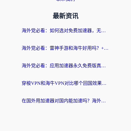
最新资讯
海外党必看：如何选对免费加速器，无缝访问国内资源不踩坑？
海外党必看：雷神手游和海牛好用吗？+3款热门加速器实测对比，附番茄加速器无缝回国指南
海外党必看：应用加速器永久免费版真的存在吗？教你选对回国加速器无缝刷国内资源
穿梭VPN和海牛VPN对比哪个回国效果更好？海外华人亲测3款热门加速器+避坑指南
在国外用加速器对国内能加速吗？海外党亲测有效的无缝访问指南