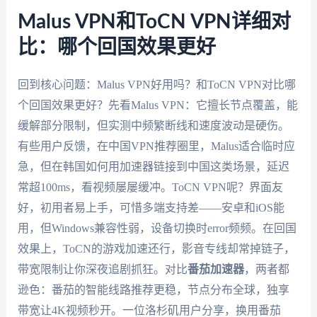
Malus VPN和ToCN VPN详细对
比：哪个回国效果更好
回到核心问题：Malus VPN好用吗？和ToCN VPN对比哪
个回国效果更好？先看Malus VPN：它擅长节点覆盖，能
缓解部分限制，但实测中频繁断线和速度波动是硬伤。
有些用户反馈，在中国VPN推荐圈里，Malus适合临时应
急，但在韩国如何用加速器链接到中国这类场景，延迟
常超100ms，看视频屡屡缓冲。ToCN VPN呢？界面友
好，初用者易上手，可惜多端支持差——安卓和iOS能
用，但Windows兼容性弱，设备切换时error频频。在回国
效果上，ToCN的游戏加速还行，影音专线却常掉链子，
带宽限制让你深夜追剧抓狂。对比
番茄加速器
，两者都
逊色：番茄的智能线路推荐更稳，节点分布全球，独享
带宽让4K视频秒开。一位洛杉矶用户分享，换用番茄