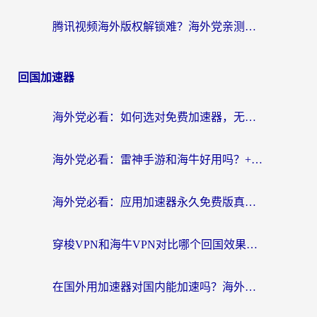
腾讯视频海外版权解锁难？海外党亲测：选对回国加速器，追剧观影零障碍
回国加速器
海外党必看：如何选对免费加速器，无缝访问国内资源不踩坑？
海外党必看：雷神手游和海牛好用吗？+3款热门加速器实测对比，附番茄加速器无缝回国指南
海外党必看：应用加速器永久免费版真的存在吗？教你选对回国加速器无缝刷国内资源
穿梭VPN和海牛VPN对比哪个回国效果更好？海外华人亲测3款热门加速器+避坑指南
在国外用加速器对国内能加速吗？海外党亲测有效的无缝访问指南