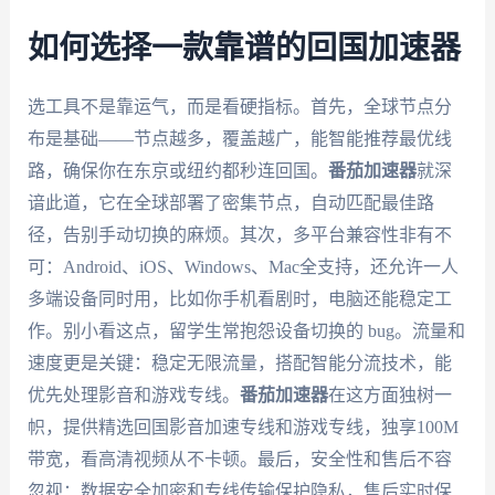
如何选择一款靠谱的回国加速器
选工具不是靠运气，而是看硬指标。首先，全球节点分
布是基础——节点越多，覆盖越广，能智能推荐最优线
路，确保你在东京或纽约都秒连回国。
番茄加速器
就深
谙此道，它在全球部署了密集节点，自动匹配最佳路
径，告别手动切换的麻烦。其次，多平台兼容性非有不
可：Android、iOS、Windows、Mac全支持，还允许一人
多端设备同时用，比如你手机看剧时，电脑还能稳定工
作。别小看这点，留学生常抱怨设备切换的 bug。流量和
速度更是关键：稳定无限流量，搭配智能分流技术，能
优先处理影音和游戏专线。
番茄加速器
在这方面独树一
帜，提供精选回国影音加速专线和游戏专线，独享100M
带宽，看高清视频从不卡顿。最后，安全性和售后不容
忽视：数据安全加密和专线传输保护隐私，售后实时保