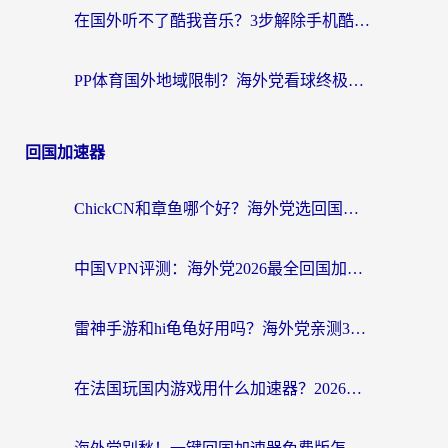
在国外听不了酷我音乐？3步解除手机酷我音乐海外限制，附实测好用加速器
PP体育国外地域限制？海外党看球终极方案：从欧洲杯到奥运会，中文解说不卡顿！
回国加速器
ChickCN和章鱼哪个好？海外党选回国加速器的3个关键维度 + 实用避坑指南
中国VPN评测：海外党2026最全回国加速器选择指南，告别地区限制不踩坑
雷神手游和hi龟龟好用吗？海外党亲测3款回国加速器，教你选对国外到国内加速器
在法国玩国内游戏用什么加速器？2026实测解决延迟卡顿的实用指南