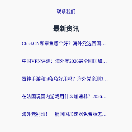
联系我们
最新资讯
ChickCN和章鱼哪个好？海外党选回国加速器的3个关键维度 + 实用避坑指南
中国VPN评测：海外党2026最全回国加速器选择指南，告别地区限制不踩坑
雷神手游和hi龟龟好用吗？海外党亲测3款回国加速器，教你选对国外到国内加速器
在法国玩国内游戏用什么加速器？2026实测解决延迟卡顿的实用指南
海外党别愁！一键回国加速器免费版怎么选？从踩坑到流畅访问的全攻略