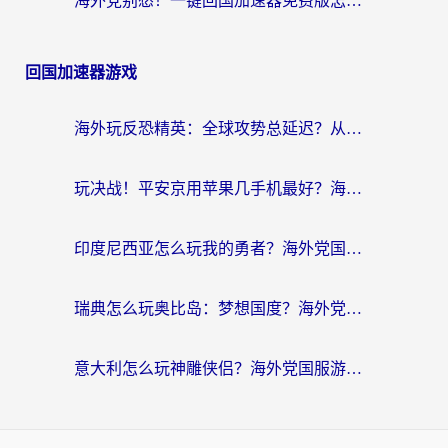
海外党别愁！一键回国加速器免费版怎么选？从踩坑到流畅访问的全攻略
回国加速器游戏
海外玩反恐精英：全球攻势总延迟？从瑞典玩神武4到外国玩黎明觉醒，选对加速器才是关键！
玩决战！平安京用苹果几手机最好？海外党必看的设备+加速器双攻略
印度尼西亚怎么玩我的勇者？海外党国服游戏加速避坑指南（附实况五行师解决方案）
瑞典怎么玩奥比岛：梦想国度？海外党亲测有效的国服游戏加速全攻略
意大利怎么玩神雕侠侣？海外党国服游戏加速终极指南（附欧洲玩王者王国保卫战4不卡技巧）