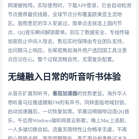
网速被拖垮。实际使用时，下载APP登录，它会自动检测
节点推荐最优线路，全球节点分布覆盖欧美亚主流地
区。我帮悉尼的华人安装过，简单点击就连上国内节
点，QQ音乐瞬间解锁歌单。别忘了数据安全，专线传输
加密防止中间人攻击，售后实时保障由专业团队支持，
出问题马上响应。长尾视角如海外用户选回国工具注意
点应记在心。整个过程流畅自然，无需复杂配置。
无缝融入日常的听音听书体验
从音乐扩展到听书，
番茄加速器
的优势更显。海外华人
想听喜马拉雅或蜻蜓FM的有声书，同样面临地域封锁。
启动加速器后，一切恢复如常。早晨边喝咖啡边连QQ音
乐，午后用Windows端听网易云新歌，晚上Mac上追剧，
一人多端切换自如。流量无限特性让你畅享无虞，不再
担心限额卡顿。我常提醒朋友，真实用户故事胜过冰冷