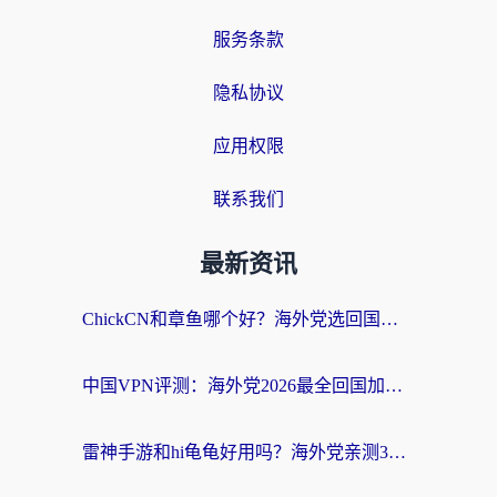
服务条款
隐私协议
应用权限
联系我们
最新资讯
ChickCN和章鱼哪个好？海外党选回国加速器的3个关键维度 + 实用避坑指南
中国VPN评测：海外党2026最全回国加速器选择指南，告别地区限制不踩坑
雷神手游和hi龟龟好用吗？海外党亲测3款回国加速器，教你选对国外到国内加速器