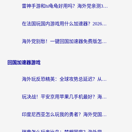
雷神手游和hi龟龟好用吗？海外党亲测3款回国加速器，教你选对国外到国内加速器
在法国玩国内游戏用什么加速器？2026实测解决延迟卡顿的实用指南
海外党别愁！一键回国加速器免费版怎么选？从踩坑到流畅访问的全攻略
回国加速器游戏
海外玩反恐精英：全球攻势总延迟？从瑞典玩神武4到外国玩黎明觉醒，选对加速器才是关键！
玩决战！平安京用苹果几手机最好？海外党必看的设备+加速器双攻略
印度尼西亚怎么玩我的勇者？海外党国服游戏加速避坑指南（附实况五行师解决方案）