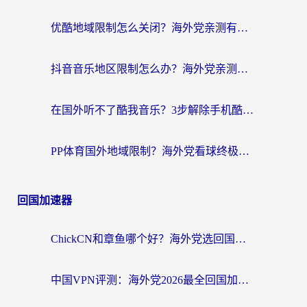
优酷地域限制怎么关闭？海外党亲测有效的追剧加速器选择指南
抖音音乐地区限制怎么办？海外党亲测有效的听歌自由指南
在国外听不了酷我音乐？3步解除手机酷我音乐海外限制，附实测好用加速器
PP体育国外地域限制？海外党看球终极方案：从欧洲杯到奥运会，中文解说不卡顿！
回国加速器
ChickCN和章鱼哪个好？海外党选回国加速器的3个关键维度 + 实用避坑指南
中国VPN评测：海外党2026最全回国加速器选择指南，告别地区限制不踩坑