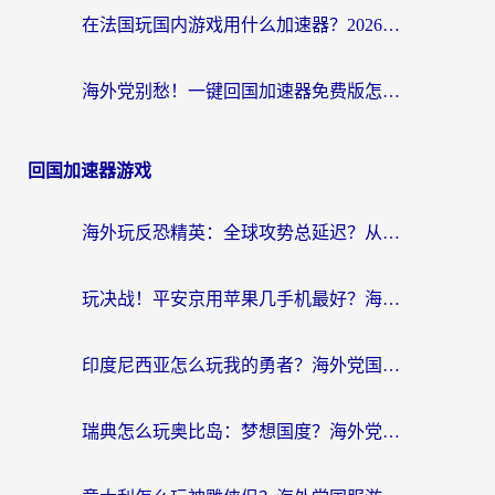
在法国玩国内游戏用什么加速器？2026实测解决延迟卡顿的实用指南
海外党别愁！一键回国加速器免费版怎么选？从踩坑到流畅访问的全攻略
回国加速器游戏
海外玩反恐精英：全球攻势总延迟？从瑞典玩神武4到外国玩黎明觉醒，选对加速器才是关键！
玩决战！平安京用苹果几手机最好？海外党必看的设备+加速器双攻略
印度尼西亚怎么玩我的勇者？海外党国服游戏加速避坑指南（附实况五行师解决方案）
瑞典怎么玩奥比岛：梦想国度？海外党亲测有效的国服游戏加速全攻略