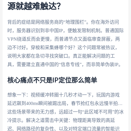
源就越难触达？
背后的症结是网络服务商的“地理围栏”。你在海外访问
时，服务器识别到非中国IP，便触发限制机制。普通国际
VPN绕道反而会更慢，而普通节点又面临审查屏蔽，两
边不讨好。穿梭和采集蜂哪个好？这个问题常被热议，
说明大家都在急切寻找突破口。真正能解决问题的工
具，需要建立直通中国的“信息专线”，而非简单伪装IP。
核心痛点不只是IP定位那么简单
想象一下：视频缓冲转圈十几秒才动一下，玩国内游戏
延迟飙到400ms瞬间被踢出局，春节抢红包永远慢半拍…
这些场景带来的无力感，远超过一句“此区域不可用”的冰
冷提示。解决之道需击中关键：物理距离导致的高延
迟、网络路径的复杂性、以及对特定端口流量的智能识