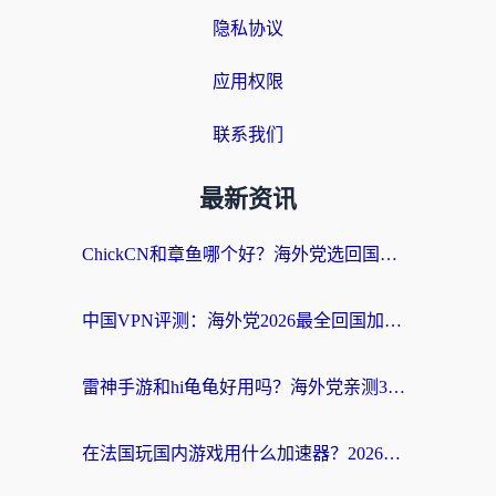
隐私协议
应用权限
联系我们
最新资讯
ChickCN和章鱼哪个好？海外党选回国加速器的3个关键维度 + 实用避坑指南
中国VPN评测：海外党2026最全回国加速器选择指南，告别地区限制不踩坑
雷神手游和hi龟龟好用吗？海外党亲测3款回国加速器，教你选对国外到国内加速器
在法国玩国内游戏用什么加速器？2026实测解决延迟卡顿的实用指南