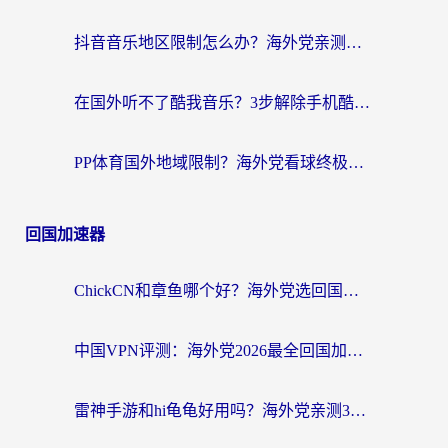
抖音音乐地区限制怎么办？海外党亲测有效的听歌自由指南
在国外听不了酷我音乐？3步解除手机酷我音乐海外限制，附实测好用加速器
PP体育国外地域限制？海外党看球终极方案：从欧洲杯到奥运会，中文解说不卡顿！
回国加速器
ChickCN和章鱼哪个好？海外党选回国加速器的3个关键维度 + 实用避坑指南
中国VPN评测：海外党2026最全回国加速器选择指南，告别地区限制不踩坑
雷神手游和hi龟龟好用吗？海外党亲测3款回国加速器，教你选对国外到国内加速器