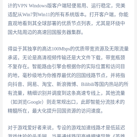
计的
VPN Windows版
客户端轻便易用、运行稳定，完美
适配从Win7到Win11的所有系统版本。打开客户端，你能
直观地看到其全球部署的优质节点列表，尤其是环绕中
国大陆周边的高速回国服务器集群。
得益于其独享的高达100Mbps的优质带宽资源及无限流量
承诺，无论是高清视频传输还是大文件下载，带宽瓶颈
不复存在。智能路由引擎会根据你的实际位置和访问目
的地，毫秒级地为你推荐最优的回国线路节点，并将指
向抖音、网易、淘宝、新浪微博、Bilibili等国内热站的所
有流量，精细识别并调度到这条高速专线上，其他流量
（如浏览Google）则走常规出口，此即智能分流技术的
精髓所在，最大化提升回国资源的访问速度。
对于游戏爱好者来说，专设的游戏加速线路才是低延迟
游戏体验的杀手锏。当普通线路因高峰拥堵导致《英雄