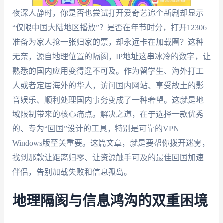
夜深人静时，你是否也尝试打开爱奇艺追个新剧却显示
“仅限中国大陆地区播放”？是否在年节时分，打开12306
准备为家人抢一张归家的票，却永远卡在加载圈？这种
无奈，源自地理位置的隔阂，IP地址这串冰冷的数字，让
熟悉的国内应用变得遥不可及。作为留学生、海外打工
人或者定居海外的华人，访问国内网站、享受故土的影
音娱乐、顺利处理国内事务变成了一种奢望。这就是地
域限制带来的核心痛点。解决之道，在于选择一款优秀
的、专为“回国”设计的工具，特别是可靠的
VPN
Windows版
至关重要。这篇文章，就是要帮你拨开迷雾，
找到那款让距离归零、让资源触手可及的最佳回国加速
伴侣，告别加载失败和信息孤岛。
地理隔阂与信息鸿沟的双重困境