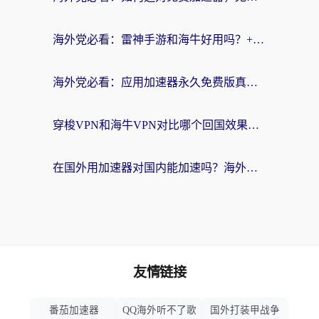
海外党必看：雷神手游和海牛好用吗？+3款热门加速器实测对比，附番茄加速器无缝回国指南
海外党必看：应用加速器永久免费版真的存在吗？教你选对回国加速器无缝刷国内资源
穿梭VPN和海牛VPN对比哪个回国效果更好？海外华人亲测3款热门加速器+避坑指南
在国外用加速器对国内能加速吗？海外党亲测有效的无缝访问指南
友情链接
番茄加速器
QQ海外听不了歌
国外打装甲战争