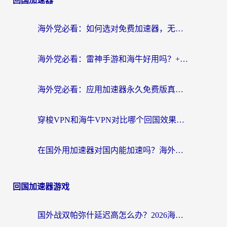
回国加速器
海外党必看：如何选对免费加速器，无缝访问国内资源不踩坑？
海外党必看：雷神手游和海牛好用吗？+3款热门加速器实测对比，附番茄加速器无缝回国指南
海外党必看：应用加速器永久免费版真的存在吗？教你选对回国加速器无缝刷国内资源
穿梭VPN和海牛VPN对比哪个回国效果更好？海外华人亲测3款热门加速器+避坑指南
在国外用加速器对国内能加速吗？海外党亲测有效的无缝访问指南
回国加速器游戏
国外战双帕弥什延迟高怎么办？2026海外畅玩国服游戏终极指南（附实测工具推荐）