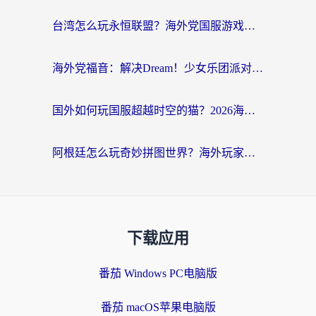
台湾怎么玩永恒联盟？海外党国服游戏加速器选择全攻略（附3大热门游戏实测）
海外党福音：解决Dream！少女乐团派对！国外延迟的实用指南，附北美英国游戏加速方案
国外如何玩国服超越时空的猫？2026海外党必看的加速器选择指南
阿根廷怎么玩奇妙拼图世界？海外玩家国服游戏加速全攻略（附帕斯卡契约战舰少女解决方案）
下载应用
番茄 Windows PC电脑版
番茄 macOS苹果电脑版