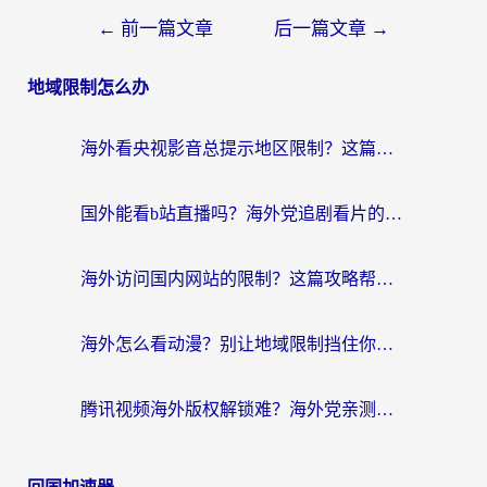
←
前一篇文章
后一篇文章
→
地域限制怎么办
海外看央视影音总提示地区限制？这篇教你选对回国加速器，流畅追剧不踩坑
国外能看b站直播吗？海外党追剧看片的终极解决方案来了
海外访问国内网站的限制？这篇攻略帮你无缝解锁12306、12123和国内影音
海外怎么看动漫？别让地域限制挡住你的追番快乐
腾讯视频海外版权解锁难？海外党亲测：选对回国加速器，追剧观影零障碍