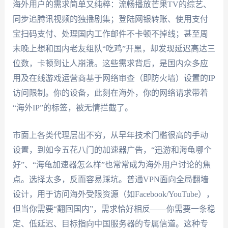
海外用户的需求简单又纯粹：流畅播放芒果TV的综艺、
同步追腾讯视频的独播剧集；登陆网银转账、使用支付
宝扫码支付、处理国内工作邮件不卡顿不掉线；甚至周
末晚上想和国内老友组队“吃鸡”开黑，却发现延迟高达三
位数，卡顿到让人崩溃。这些需求背后，是国内众多应
用及在线游戏运营商基于网络审查（即防火墙）设置的IP
访问限制。你的设备，此刻在海外，你的网络请求带着
“海外IP”的标签，被无情拦截了。
市面上各类代理层出不穷，从早年技术门槛很高的手动
设置，到如今五花八门的加速器广告，“迅游和海龟哪个
好”、“海龟加速器怎么样”也常常成为海外用户讨论的焦
点。选择太多，反而容易踩坑。普通VPN面向全局翻墙
设计，用于访问海外受限资源（如Facebook/YouTube），
但当你需要“翻回国内”，需求恰好相反——你需要一条稳
定、低延迟、目标指向中国服务器的专属信道。这种专