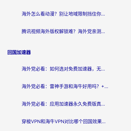
海外怎么看动漫？别让地域限制挡住你的追番快乐
腾讯视频海外版权解锁难？海外党亲测：选对回国加速器，追剧观影零障碍
回国加速器
海外党必看：如何选对免费加速器，无缝访问国内资源不踩坑？
海外党必看：雷神手游和海牛好用吗？+3款热门加速器实测对比，附番茄加速器无缝回国指南
海外党必看：应用加速器永久免费版真的存在吗？教你选对回国加速器无缝刷国内资源
穿梭VPN和海牛VPN对比哪个回国效果更好？海外华人亲测3款热门加速器+避坑指南