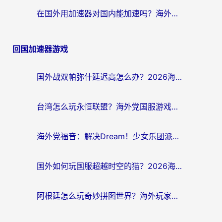
在国外用加速器对国内能加速吗？海外党亲测有效的无缝访问指南
回国加速器游戏
国外战双帕弥什延迟高怎么办？2026海外畅玩国服游戏终极指南（附实测工具推荐）
台湾怎么玩永恒联盟？海外党国服游戏加速器选择全攻略（附3大热门游戏实测）
海外党福音：解决Dream！少女乐团派对！国外延迟的实用指南，附北美英国游戏加速方案
国外如何玩国服超越时空的猫？2026海外党必看的加速器选择指南
阿根廷怎么玩奇妙拼图世界？海外玩家国服游戏加速全攻略（附帕斯卡契约战舰少女解决方案）