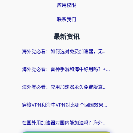
应用权限
联系我们
最新资讯
海外党必看：如何选对免费加速器，无缝访问国内资源不踩坑？
海外党必看：雷神手游和海牛好用吗？+3款热门加速器实测对比，附番茄加速器无缝回国指南
海外党必看：应用加速器永久免费版真的存在吗？教你选对回国加速器无缝刷国内资源
穿梭VPN和海牛VPN对比哪个回国效果更好？海外华人亲测3款热门加速器+避坑指南
在国外用加速器对国内能加速吗？海外党亲测有效的无缝访问指南