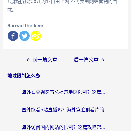
具,就能在赤道几内亚自由上网,不再受到网络管制的困
扰。
Spread the love
文
←
前一篇文章
后一篇文章
→
章
地域限制怎么办
导
航
海外看央视影音总提示地区限制？这篇教你选对回国加速器，流畅追剧不踩坑
国外能看b站直播吗？海外党追剧看片的终极解决方案来了
海外访问国内网站的限制？这篇攻略帮你无缝解锁12306、12123和国内影音