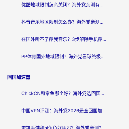
优酷地域限制怎么关闭？海外党亲测有效的追剧加速器选择指南
抖音音乐地区限制怎么办？海外党亲测有效的听歌自由指南
在国外听不了酷我音乐？3步解除手机酷我音乐海外限制，附实测好用加速器
PP体育国外地域限制？海外党看球终极方案：从欧洲杯到奥运会，中文解说不卡顿！
回国加速器
ChickCN和章鱼哪个好？海外党选回国加速器的3个关键维度 + 实用避坑指南
中国VPN评测：海外党2026最全回国加速器选择指南，告别地区限制不踩坑
雷神手游和hi龟龟好用吗？海外党亲测3款回国加速器，教你选对国外到国内加速器