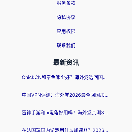
服务条款
隐私协议
应用权限
联系我们
最新资讯
ChickCN和章鱼哪个好？海外党选回国加速器的3个关键维度 + 实用避坑指南
中国VPN评测：海外党2026最全回国加速器选择指南，告别地区限制不踩坑
雷神手游和hi龟龟好用吗？海外党亲测3款回国加速器，教你选对国外到国内加速器
在法国玩国内游戏用什么加速器？2026实测解决延迟卡顿的实用指南