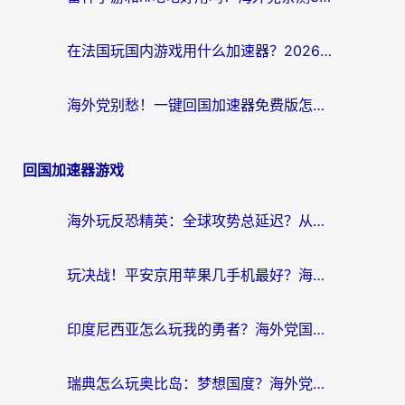
在法国玩国内游戏用什么加速器？2026实测解决延迟卡顿的实用指南
海外党别愁！一键回国加速器免费版怎么选？从踩坑到流畅访问的全攻略
回国加速器游戏
海外玩反恐精英：全球攻势总延迟？从瑞典玩神武4到外国玩黎明觉醒，选对加速器才是关键！
玩决战！平安京用苹果几手机最好？海外党必看的设备+加速器双攻略
印度尼西亚怎么玩我的勇者？海外党国服游戏加速避坑指南（附实况五行师解决方案）
瑞典怎么玩奥比岛：梦想国度？海外党亲测有效的国服游戏加速全攻略