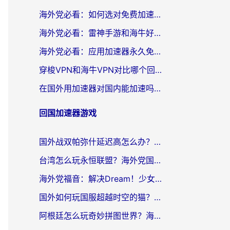
海外党必看：如何选对免费加速器，无缝访问国内资源不踩坑？
海外党必看：雷神手游和海牛好用吗？+3款热门加速器实测对比，附番茄加速器无缝回国指南
海外党必看：应用加速器永久免费版真的存在吗？教你选对回国加速器无缝刷国内资源
穿梭VPN和海牛VPN对比哪个回国效果更好？海外华人亲测3款热门加速器+避坑指南
在国外用加速器对国内能加速吗？海外党亲测有效的无缝访问指南
回国加速器游戏
国外战双帕弥什延迟高怎么办？2026海外畅玩国服游戏终极指南（附实测工具推荐）
台湾怎么玩永恒联盟？海外党国服游戏加速器选择全攻略（附3大热门游戏实测）
海外党福音：解决Dream！少女乐团派对！国外延迟的实用指南，附北美英国游戏加速方案
国外如何玩国服超越时空的猫？2026海外党必看的加速器选择指南
阿根廷怎么玩奇妙拼图世界？海外玩家国服游戏加速全攻略（附帕斯卡契约战舰少女解决方案）