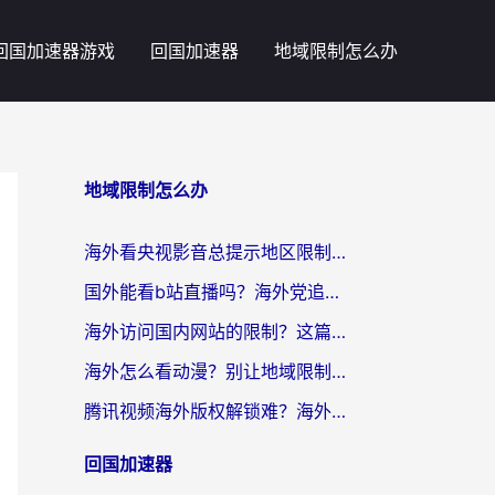
回国加速器游戏
回国加速器
地域限制怎么办
地域限制怎么办
海外看央视影音总提示地区限制？这篇教你选对回国加速器，流畅追剧不踩坑
国外能看b站直播吗？海外党追剧看片的终极解决方案来了
海外访问国内网站的限制？这篇攻略帮你无缝解锁12306、12123和国内影音
海外怎么看动漫？别让地域限制挡住你的追番快乐
腾讯视频海外版权解锁难？海外党亲测：选对回国加速器，追剧观影零障碍
回国加速器