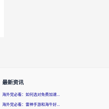
最新资讯
海外党必看：如何选对免费加速器，无缝访问国内资源不踩坑？
海外党必看：雷神手游和海牛好用吗？+3款热门加速器实测对比，附番茄加速器无缝回国指南