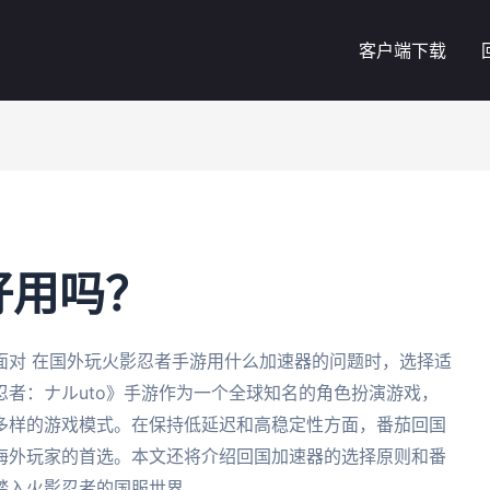
客户端下载
？
好用吗？
面对 在国外玩火影忍者手游用什么加速器的问题时，选择适
者：ナルuto》手游作为一个全球知名的角色扮演游戏，
多样的游戏模式。在保持低延迟和高稳定性方面，番茄回国
海外玩家的首选。本文还将介绍回国加速器的选择原则和番
踏入火影忍者的国服世界。