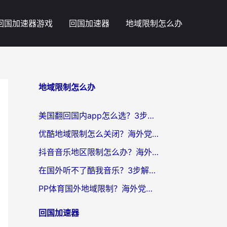
回国加速器游戏
回国加速器
地域限制怎么办
地域限制怎么办
美国翻回国内app怎么选？3步教你无缝刷剧、登12123、访问国内网站
优酷地域限制怎么关闭？海外党亲测有效的追剧加速器选择指南
抖音音乐地区限制怎么办？海外党亲测有效的听歌自由指南
在国外听不了酷我音乐？3步解除手机酷我音乐海外限制，附实测好用加速器
PP体育国外地域限制？海外党看球终极方案：从欧洲杯到奥运会，中文解说不卡顿！
回国加速器