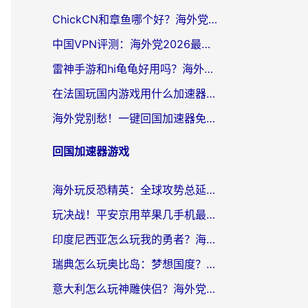
ChickCN和章鱼哪个好？海外党选回国加速器的3个关键维度 + 实用避坑指南
中国VPN评测：海外党2026最全回国加速器选择指南，告别地区限制不踩坑
雷神手游和hi龟龟好用吗？海外党亲测3款回国加速器，教你选对国外到国内加速器
在法国玩国内游戏用什么加速器？2026实测解决延迟卡顿的实用指南
海外党别愁！一键回国加速器免费版怎么选？从踩坑到流畅访问的全攻略
回国加速器游戏
海外玩反恐精英：全球攻势总延迟？从瑞典玩神武4到外国玩黎明觉醒，选对加速器才是关键！
玩决战！平安京用苹果几手机最好？海外党必看的设备+加速器双攻略
印度尼西亚怎么玩我的勇者？海外党国服游戏加速避坑指南（附实况五行师解决方案）
瑞典怎么玩奥比岛：梦想国度？海外党亲测有效的国服游戏加速全攻略
意大利怎么玩神雕侠侣？海外党国服游戏加速终极指南（附欧洲玩王者王国保卫战4不卡技巧）