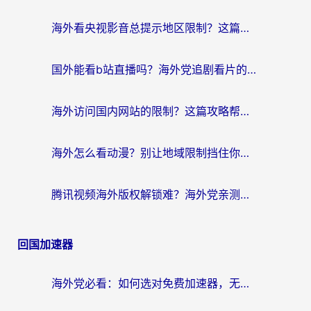
航
海外看央视影音总提示地区限制？这篇教你选对回国加速器，流畅追剧不踩坑
国外能看b站直播吗？海外党追剧看片的终极解决方案来了
海外访问国内网站的限制？这篇攻略帮你无缝解锁12306、12123和国内影音
海外怎么看动漫？别让地域限制挡住你的追番快乐
腾讯视频海外版权解锁难？海外党亲测：选对回国加速器，追剧观影零障碍
回国加速器
海外党必看：如何选对免费加速器，无缝访问国内资源不踩坑？