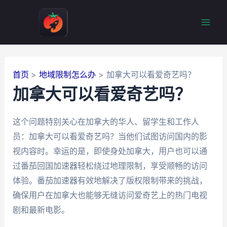
跳
至
Mai
内
容
Men
首页
地域限制怎么办
加拿大可以看爱奇艺吗？
加拿大可以看爱奇艺吗？
这个问题特别关心在加拿大的华人、留学生和工作人
员：加拿大可以看爱奇艺吗？当他们试图访问国内的影
视内容时。幸运的是，即使身处加拿大，用户也可以通
过番茄回国加速器轻松绕过地理限制，享受顺畅的访问
体验。番茄加速器有效地解决了版权限制带来的挑战，
确保用户在加拿大也能够无缝访问爱奇艺上的热门电视
剧和最新电影。