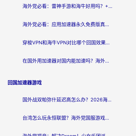
海外党必看：雷神手游和海牛好用吗？+3款热门加速器实测对比，附番茄加速器无缝回国指南
海外党必看：应用加速器永久免费版真的存在吗？教你选对回国加速器无缝刷国内资源
穿梭VPN和海牛VPN对比哪个回国效果更好？海外华人亲测3款热门加速器+避坑指南
在国外用加速器对国内能加速吗？海外党亲测有效的无缝访问指南
回国加速器游戏
国外战双帕弥什延迟高怎么办？2026海外畅玩国服游戏终极指南（附实测工具推荐）
台湾怎么玩永恒联盟？海外党国服游戏加速器选择全攻略（附3大热门游戏实测）