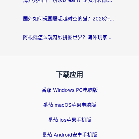
海外党福音：解决Dream！少女乐团派对！国外延迟的实用指南，附北美英国游戏加速方案
国外如何玩国服超越时空的猫？2026海外党必看的加速器选择指南
阿根廷怎么玩奇妙拼图世界？海外玩家国服游戏加速全攻略（附帕斯卡契约战舰少女解决方案）
下载应用
番茄 Windows PC电脑版
番茄 macOS苹果电脑版
番茄 ios苹果手机版
番茄 Android安卓手机版