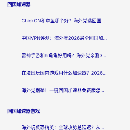
回国加速器
ChickCN和章鱼哪个好？海外党选回国加速器的3个关键维度 + 实用避坑指南
中国VPN评测：海外党2026最全回国加速器选择指南，告别地区限制不踩坑
雷神手游和hi龟龟好用吗？海外党亲测3款回国加速器，教你选对国外到国内加速器
在法国玩国内游戏用什么加速器？2026实测解决延迟卡顿的实用指南
海外党别愁！一键回国加速器免费版怎么选？从踩坑到流畅访问的全攻略
回国加速器游戏
海外玩反恐精英：全球攻势总延迟？从瑞典玩神武4到外国玩黎明觉醒，选对加速器才是关键！