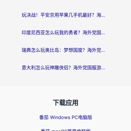
玩决战！平安京用苹果几手机最好？海外党必看的设备+加速器双攻略
印度尼西亚怎么玩我的勇者？海外党国服游戏加速避坑指南（附实况五行师解决方案）
瑞典怎么玩奥比岛：梦想国度？海外党亲测有效的国服游戏加速全攻略
意大利怎么玩神雕侠侣？海外党国服游戏加速终极指南（附欧洲玩王者王国保卫战4不卡技巧）
下载应用
番茄 Windows PC电脑版