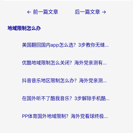
文
←
前一篇文章
后一篇文章
→
章
地域限制怎么办
导
航
美国翻回国内app怎么选？3步教你无缝刷剧、登12123、访问国内网站
优酷地域限制怎么关闭？海外党亲测有效的追剧加速器选择指南
抖音音乐地区限制怎么办？海外党亲测有效的听歌自由指南
在国外听不了酷我音乐？3步解除手机酷我音乐海外限制，附实测好用加速器
PP体育国外地域限制？海外党看球终极方案：从欧洲杯到奥运会，中文解说不卡顿！