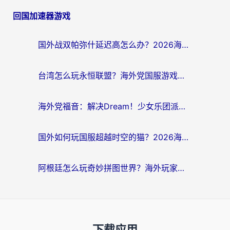
回国加速器游戏
国外战双帕弥什延迟高怎么办？2026海外畅玩国服游戏终极指南（附实测工具推荐）
台湾怎么玩永恒联盟？海外党国服游戏加速器选择全攻略（附3大热门游戏实测）
海外党福音：解决Dream！少女乐团派对！国外延迟的实用指南，附北美英国游戏加速方案
国外如何玩国服超越时空的猫？2026海外党必看的加速器选择指南
阿根廷怎么玩奇妙拼图世界？海外玩家国服游戏加速全攻略（附帕斯卡契约战舰少女解决方案）