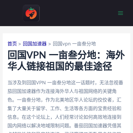
跳
至
Mai
内
容
Men
首页
回国加速器
回国vpn 一亩叁分地
回国VPN 一亩叁分地：海外
华人链接祖国的最佳途径
当涉及到回国VPN 一亩叁分地这一话题时，无法忽视番
茄回国加速器作为连接海外华人与祖国网络的关键角
色。一亩叁分地，作为北美地区华人论坛的佼佼者，汇
集了大量关于留学、工作、生活等各方面的宝贵经验和
信息。在这个论坛上，人们经常讨论如何高效地连接到
国内网络以解决地域限制问题。番茄回国加速器凭借其