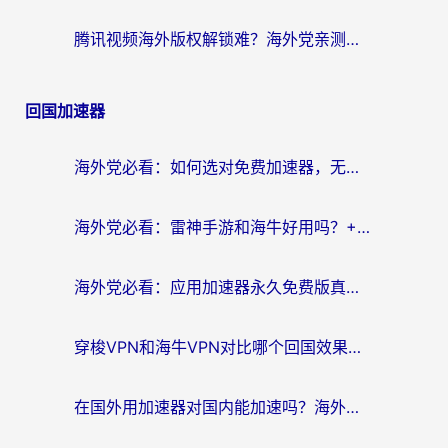
腾讯视频海外版权解锁难？海外党亲测：选对回国加速器，追剧观影零障碍
回国加速器
海外党必看：如何选对免费加速器，无缝访问国内资源不踩坑？
海外党必看：雷神手游和海牛好用吗？+3款热门加速器实测对比，附番茄加速器无缝回国指南
海外党必看：应用加速器永久免费版真的存在吗？教你选对回国加速器无缝刷国内资源
穿梭VPN和海牛VPN对比哪个回国效果更好？海外华人亲测3款热门加速器+避坑指南
在国外用加速器对国内能加速吗？海外党亲测有效的无缝访问指南