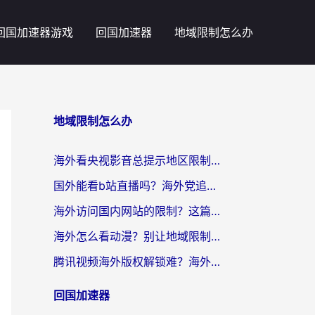
回国加速器游戏
回国加速器
地域限制怎么办
地域限制怎么办
海外看央视影音总提示地区限制？这篇教你选对回国加速器，流畅追剧不踩坑
国外能看b站直播吗？海外党追剧看片的终极解决方案来了
海外访问国内网站的限制？这篇攻略帮你无缝解锁12306、12123和国内影音
海外怎么看动漫？别让地域限制挡住你的追番快乐
腾讯视频海外版权解锁难？海外党亲测：选对回国加速器，追剧观影零障碍
回国加速器