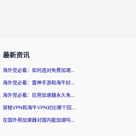
最新资讯
海外党必看：如何选对免费加速器，无缝访问国内资源不踩坑？
海外党必看：雷神手游和海牛好用吗？+3款热门加速器实测对比，附番茄加速器无缝回国指南
海外党必看：应用加速器永久免费版真的存在吗？教你选对回国加速器无缝刷国内资源
穿梭VPN和海牛VPN对比哪个回国效果更好？海外华人亲测3款热门加速器+避坑指南
在国外用加速器对国内能加速吗？海外党亲测有效的无缝访问指南