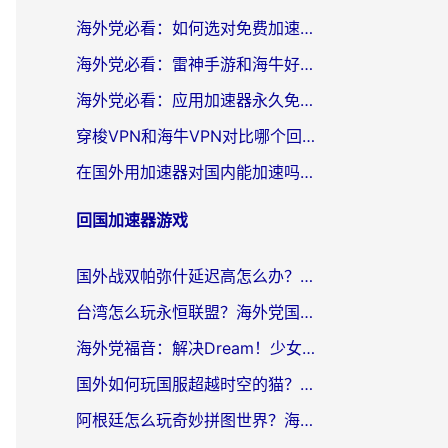
海外党必看：如何选对免费加速器，无缝访问国内资源不踩坑？
海外党必看：雷神手游和海牛好用吗？+3款热门加速器实测对比，附番茄加速器无缝回国指南
海外党必看：应用加速器永久免费版真的存在吗？教你选对回国加速器无缝刷国内资源
穿梭VPN和海牛VPN对比哪个回国效果更好？海外华人亲测3款热门加速器+避坑指南
在国外用加速器对国内能加速吗？海外党亲测有效的无缝访问指南
回国加速器游戏
国外战双帕弥什延迟高怎么办？2026海外畅玩国服游戏终极指南（附实测工具推荐）
台湾怎么玩永恒联盟？海外党国服游戏加速器选择全攻略（附3大热门游戏实测）
海外党福音：解决Dream！少女乐团派对！国外延迟的实用指南，附北美英国游戏加速方案
国外如何玩国服超越时空的猫？2026海外党必看的加速器选择指南
阿根廷怎么玩奇妙拼图世界？海外玩家国服游戏加速全攻略（附帕斯卡契约战舰少女解决方案）