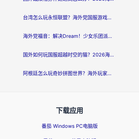
台湾怎么玩永恒联盟？海外党国服游戏加速器选择全攻略（附3大热门游戏实测）
海外党福音：解决Dream！少女乐团派对！国外延迟的实用指南，附北美英国游戏加速方案
国外如何玩国服超越时空的猫？2026海外党必看的加速器选择指南
阿根廷怎么玩奇妙拼图世界？海外玩家国服游戏加速全攻略（附帕斯卡契约战舰少女解决方案）
下载应用
番茄 Windows PC电脑版