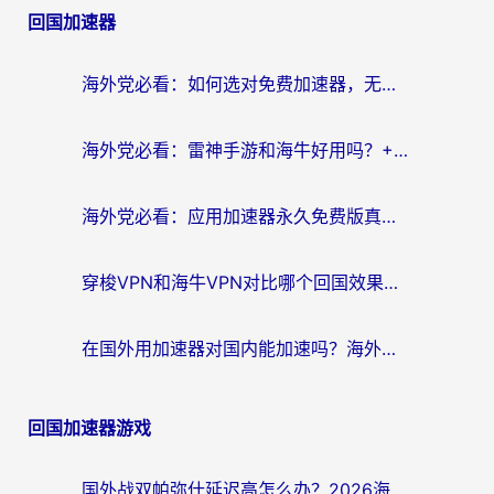
回国加速器
海外党必看：如何选对免费加速器，无缝访问国内资源不踩坑？
海外党必看：雷神手游和海牛好用吗？+3款热门加速器实测对比，附番茄加速器无缝回国指南
海外党必看：应用加速器永久免费版真的存在吗？教你选对回国加速器无缝刷国内资源
穿梭VPN和海牛VPN对比哪个回国效果更好？海外华人亲测3款热门加速器+避坑指南
在国外用加速器对国内能加速吗？海外党亲测有效的无缝访问指南
回国加速器游戏
国外战双帕弥什延迟高怎么办？2026海外畅玩国服游戏终极指南（附实测工具推荐）