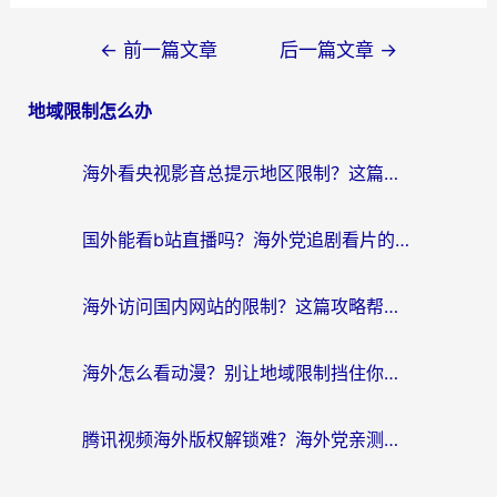
文
←
前一篇文章
后一篇文章
→
章
地域限制怎么办
导
航
海外看央视影音总提示地区限制？这篇教你选对回国加速器，流畅追剧不踩坑
国外能看b站直播吗？海外党追剧看片的终极解决方案来了
海外访问国内网站的限制？这篇攻略帮你无缝解锁12306、12123和国内影音
海外怎么看动漫？别让地域限制挡住你的追番快乐
腾讯视频海外版权解锁难？海外党亲测：选对回国加速器，追剧观影零障碍