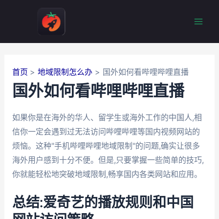
跳
至
Mai
内
容
Men
首页
地域限制怎么办
国外如何看哔哩哔哩直播
国外如何看哔哩哔哩直播
如果你是在海外的华人、留学生或海外工作的中国人,相
信你一定会遇到过无法访问哔哩哔哩等国内视频网站的
烦恼。这种"手机哔哩哔哩地域限制"的问题,确实让很多
海外用户感到十分不便。但是,只要掌握一些简单的技巧,
你就能轻松地突破地域限制,畅享国内各类网站和应用。
总结:爱奇艺的播放规则和中国