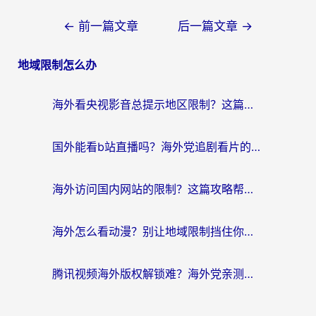
文
←
前一篇文章
后一篇文章
→
章
地域限制怎么办
导
航
海外看央视影音总提示地区限制？这篇教你选对回国加速器，流畅追剧不踩坑
国外能看b站直播吗？海外党追剧看片的终极解决方案来了
海外访问国内网站的限制？这篇攻略帮你无缝解锁12306、12123和国内影音
海外怎么看动漫？别让地域限制挡住你的追番快乐
腾讯视频海外版权解锁难？海外党亲测：选对回国加速器，追剧观影零障碍