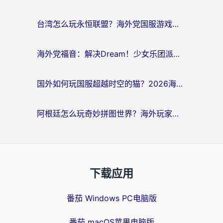
台湾怎么玩永恒联盟？海外党国服游戏加速器选择全攻略（附3大热门游戏实测）
海外党福音：解决Dream！少女乐团派对！国外延迟的实用指南，附北美英国游戏加速方案
国外如何玩国服超越时空的猫？2026海外党必看的加速器选择指南
阿根廷怎么玩奇妙拼图世界？海外玩家国服游戏加速全攻略（附帕斯卡契约战舰少女解决方案）
下载应用
番茄 Windows PC电脑版
番茄 macOS苹果电脑版