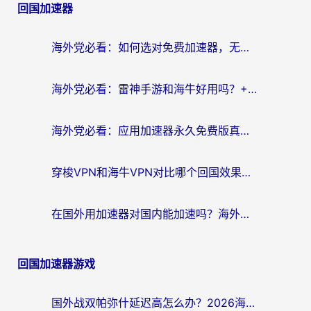
回国加速器
海外党必看：如何选对免费加速器，无缝访问国内资源不踩坑？
海外党必看：雷神手游和海牛好用吗？+3款热门加速器实测对比，附番茄加速器无缝回国指南
海外党必看：应用加速器永久免费版真的存在吗？教你选对回国加速器无缝刷国内资源
穿梭VPN和海牛VPN对比哪个回国效果更好？海外华人亲测3款热门加速器+避坑指南
在国外用加速器对国内能加速吗？海外党亲测有效的无缝访问指南
回国加速器游戏
国外战双帕弥什延迟高怎么办？2026海外畅玩国服游戏终极指南（附实测工具推荐）