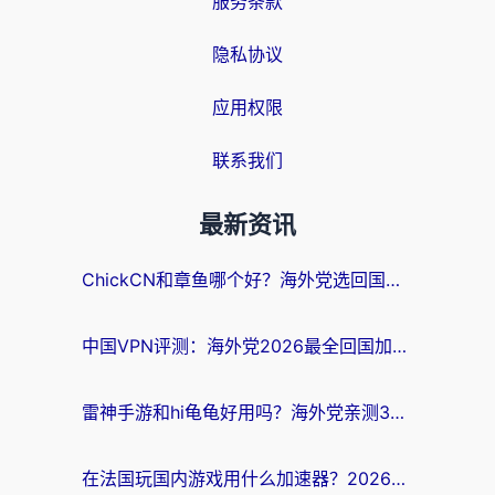
服务条款
隐私协议
应用权限
联系我们
最新资讯
ChickCN和章鱼哪个好？海外党选回国加速器的3个关键维度 + 实用避坑指南
中国VPN评测：海外党2026最全回国加速器选择指南，告别地区限制不踩坑
雷神手游和hi龟龟好用吗？海外党亲测3款回国加速器，教你选对国外到国内加速器
在法国玩国内游戏用什么加速器？2026实测解决延迟卡顿的实用指南