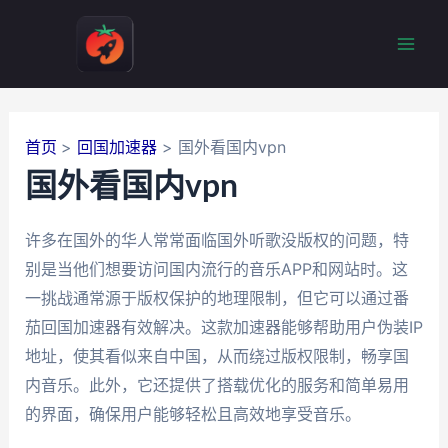
跳
至
Mai
内
容
Men
首页
回国加速器
国外看国内vpn
国外看国内vpn
许多在国外的华人常常面临国外听歌没版权的问题，特
别是当他们想要访问国内流行的音乐APP和网站时。这
一挑战通常源于版权保护的地理限制，但它可以通过番
茄回国加速器有效解决。这款加速器能够帮助用户伪装IP
地址，使其看似来自中国，从而绕过版权限制，畅享国
内音乐。此外，它还提供了搭载优化的服务和简单易用
的界面，确保用户能够轻松且高效地享受音乐。