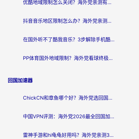
优酷地域限制怎么关闭？海外党亲测有效的追剧加速器选择指南
抖音音乐地区限制怎么办？海外党亲测有效的听歌自由指南
在国外听不了酷我音乐？3步解除手机酷我音乐海外限制，附实测好用加速器
PP体育国外地域限制？海外党看球终极方案：从欧洲杯到奥运会，中文解说不卡顿！
回国加速器
ChickCN和章鱼哪个好？海外党选回国加速器的3个关键维度 + 实用避坑指南
中国VPN评测：海外党2026最全回国加速器选择指南，告别地区限制不踩坑
雷神手游和hi龟龟好用吗？海外党亲测3款回国加速器，教你选对国外到国内加速器