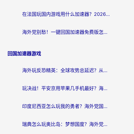
在法国玩国内游戏用什么加速器？2026实测解决延迟卡顿的实用指南
海外党别愁！一键回国加速器免费版怎么选？从踩坑到流畅访问的全攻略
回国加速器游戏
海外玩反恐精英：全球攻势总延迟？从瑞典玩神武4到外国玩黎明觉醒，选对加速器才是关键！
玩决战！平安京用苹果几手机最好？海外党必看的设备+加速器双攻略
印度尼西亚怎么玩我的勇者？海外党国服游戏加速避坑指南（附实况五行师解决方案）
瑞典怎么玩奥比岛：梦想国度？海外党亲测有效的国服游戏加速全攻略