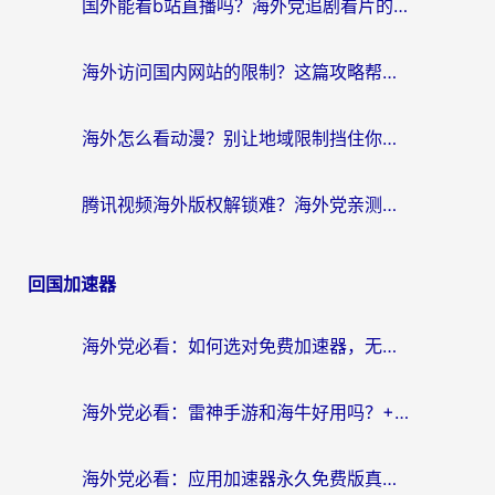
国外能看b站直播吗？海外党追剧看片的终极解决方案来了
海外访问国内网站的限制？这篇攻略帮你无缝解锁12306、12123和国内影音
海外怎么看动漫？别让地域限制挡住你的追番快乐
腾讯视频海外版权解锁难？海外党亲测：选对回国加速器，追剧观影零障碍
回国加速器
海外党必看：如何选对免费加速器，无缝访问国内资源不踩坑？
海外党必看：雷神手游和海牛好用吗？+3款热门加速器实测对比，附番茄加速器无缝回国指南
海外党必看：应用加速器永久免费版真的存在吗？教你选对回国加速器无缝刷国内资源