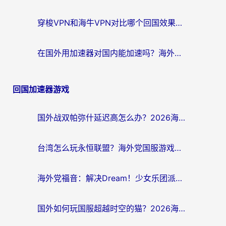
穿梭VPN和海牛VPN对比哪个回国效果更好？海外华人亲测3款热门加速器+避坑指南
在国外用加速器对国内能加速吗？海外党亲测有效的无缝访问指南
回国加速器游戏
国外战双帕弥什延迟高怎么办？2026海外畅玩国服游戏终极指南（附实测工具推荐）
台湾怎么玩永恒联盟？海外党国服游戏加速器选择全攻略（附3大热门游戏实测）
海外党福音：解决Dream！少女乐团派对！国外延迟的实用指南，附北美英国游戏加速方案
国外如何玩国服超越时空的猫？2026海外党必看的加速器选择指南