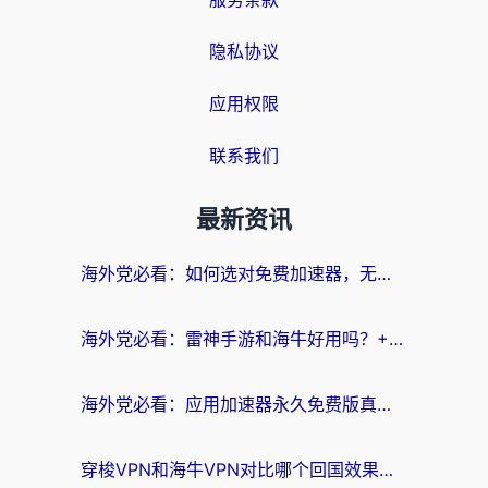
隐私协议
应用权限
联系我们
最新资讯
海外党必看：如何选对免费加速器，无缝访问国内资源不踩坑？
海外党必看：雷神手游和海牛好用吗？+3款热门加速器实测对比，附番茄加速器无缝回国指南
海外党必看：应用加速器永久免费版真的存在吗？教你选对回国加速器无缝刷国内资源
穿梭VPN和海牛VPN对比哪个回国效果更好？海外华人亲测3款热门加速器+避坑指南