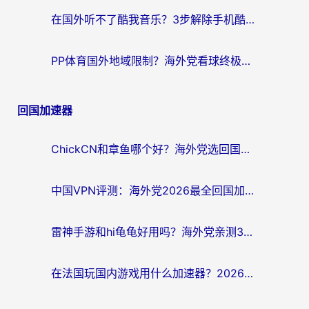
在国外听不了酷我音乐？3步解除手机酷我音乐海外限制，附实测好用加速器
PP体育国外地域限制？海外党看球终极方案：从欧洲杯到奥运会，中文解说不卡顿！
回国加速器
ChickCN和章鱼哪个好？海外党选回国加速器的3个关键维度 + 实用避坑指南
中国VPN评测：海外党2026最全回国加速器选择指南，告别地区限制不踩坑
雷神手游和hi龟龟好用吗？海外党亲测3款回国加速器，教你选对国外到国内加速器
在法国玩国内游戏用什么加速器？2026实测解决延迟卡顿的实用指南