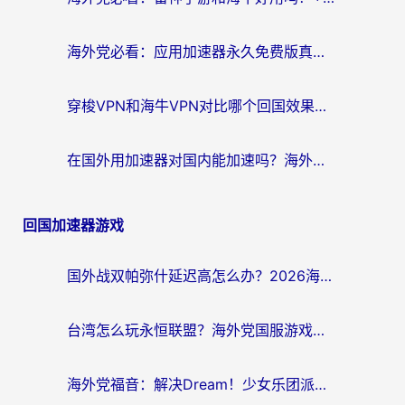
海外党必看：应用加速器永久免费版真的存在吗？教你选对回国加速器无缝刷国内资源
穿梭VPN和海牛VPN对比哪个回国效果更好？海外华人亲测3款热门加速器+避坑指南
在国外用加速器对国内能加速吗？海外党亲测有效的无缝访问指南
回国加速器游戏
国外战双帕弥什延迟高怎么办？2026海外畅玩国服游戏终极指南（附实测工具推荐）
台湾怎么玩永恒联盟？海外党国服游戏加速器选择全攻略（附3大热门游戏实测）
海外党福音：解决Dream！少女乐团派对！国外延迟的实用指南，附北美英国游戏加速方案