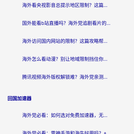
海外看央视影音总提示地区限制？这篇教你选对回国加速器，流畅追剧不踩坑
国外能看b站直播吗？海外党追剧看片的终极解决方案来了
海外访问国内网站的限制？这篇攻略帮你无缝解锁12306、12123和国内影音
海外怎么看动漫？别让地域限制挡住你的追番快乐
腾讯视频海外版权解锁难？海外党亲测：选对回国加速器，追剧观影零障碍
回国加速器
海外党必看：如何选对免费加速器，无缝访问国内资源不踩坑？
海外党必看：雷神手游和海牛好用吗？+3款热门加速器实测对比，附番茄加速器无缝回国指南