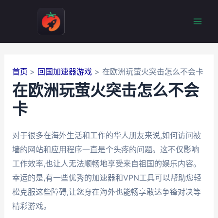
跳
至
Mai
内
容
Men
首页
回国加速器游戏
在欧洲玩萤火突击怎么不会卡
在欧洲玩萤火突击怎么不会
卡
对于很多在海外生活和工作的华人朋友来说,如何访问被
墙的网站和应用程序一直是个头疼的问题。这不仅影响
工作效率,也让人无法顺畅地享受来自祖国的娱乐内容。
幸运的是,有一些优秀的加速器和VPN工具可以帮助您轻
松克服这些障碍,让您身在海外也能畅享敢达争锋对决等
精彩游戏。