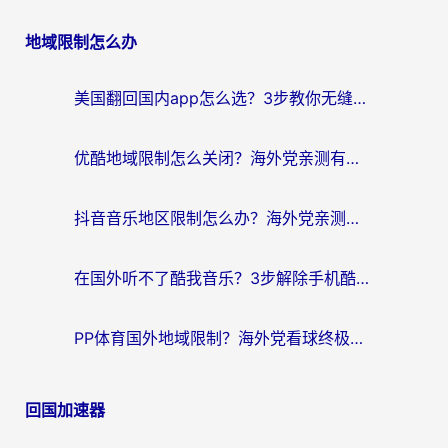
章
地域限制怎么办
导
航
美国翻回国内app怎么选？3步教你无缝刷剧、登12123、访问国内网站
优酷地域限制怎么关闭？海外党亲测有效的追剧加速器选择指南
抖音音乐地区限制怎么办？海外党亲测有效的听歌自由指南
在国外听不了酷我音乐？3步解除手机酷我音乐海外限制，附实测好用加速器
PP体育国外地域限制？海外党看球终极方案：从欧洲杯到奥运会，中文解说不卡顿！
回国加速器