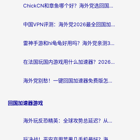
ChickCN和章鱼哪个好？海外党选回国加速器的3个关键维度 + 实用避坑指南
中国VPN评测：海外党2026最全回国加速器选择指南，告别地区限制不踩坑
雷神手游和hi龟龟好用吗？海外党亲测3款回国加速器，教你选对国外到国内加速器
在法国玩国内游戏用什么加速器？2026实测解决延迟卡顿的实用指南
海外党别愁！一键回国加速器免费版怎么选？从踩坑到流畅访问的全攻略
回国加速器游戏
海外玩反恐精英：全球攻势总延迟？从瑞典玩神武4到外国玩黎明觉醒，选对加速器才是关键！
玩决战！平安京用苹果几手机最好？海外党必看的设备+加速器双攻略