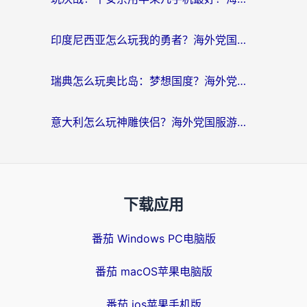
印度尼西亚怎么玩我的勇者？海外党国服游戏加速避坑指南（附实况五行师解决方案）
瑞典怎么玩奥比岛：梦想国度？海外党亲测有效的国服游戏加速全攻略
意大利怎么玩神雕侠侣？海外党国服游戏加速终极指南（附欧洲玩王者王国保卫战4不卡技巧）
下载应用
番茄 Windows PC电脑版
番茄 macOS苹果电脑版
番茄 ios苹果手机版