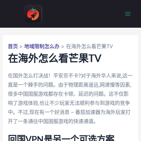
跳
至
Mai
内
容
Men
首页
地域限制怎么办
在海外怎么看芒果TV
在海外怎么看芒果TV
在国外怎么打决战！平安京不卡?对于海外华人来说,这一
直是一个棘手的问题。由于物理距离遥远,网速慢等因素,
很多中国国服游戏都存在卡顿、延迟的问题。这不仅影
响了游戏体验,也让不少玩家无法顺利参与到游戏的竞争
中。不过,现在有一个好消息 – 番茄加速器为海外玩家打
开了一条通往中国国服游戏的快速通道。
回国VPN是另一个可选方案