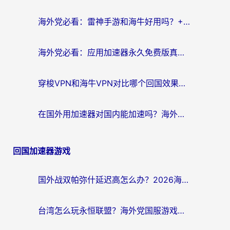
海外党必看：雷神手游和海牛好用吗？+3款热门加速器实测对比，附番茄加速器无缝回国指南
海外党必看：应用加速器永久免费版真的存在吗？教你选对回国加速器无缝刷国内资源
穿梭VPN和海牛VPN对比哪个回国效果更好？海外华人亲测3款热门加速器+避坑指南
在国外用加速器对国内能加速吗？海外党亲测有效的无缝访问指南
回国加速器游戏
国外战双帕弥什延迟高怎么办？2026海外畅玩国服游戏终极指南（附实测工具推荐）
台湾怎么玩永恒联盟？海外党国服游戏加速器选择全攻略（附3大热门游戏实测）