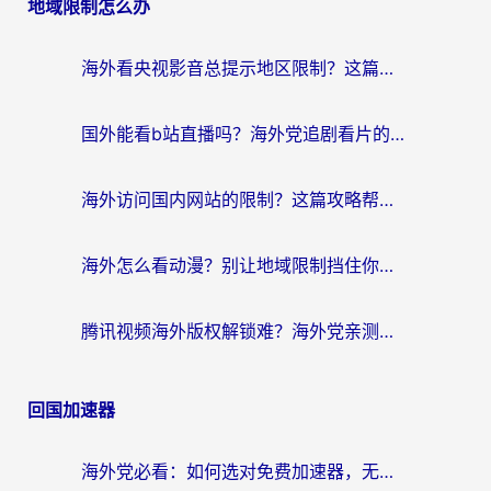
地域限制怎么办
导
航
海外看央视影音总提示地区限制？这篇教你选对回国加速器，流畅追剧不踩坑
国外能看b站直播吗？海外党追剧看片的终极解决方案来了
海外访问国内网站的限制？这篇攻略帮你无缝解锁12306、12123和国内影音
海外怎么看动漫？别让地域限制挡住你的追番快乐
腾讯视频海外版权解锁难？海外党亲测：选对回国加速器，追剧观影零障碍
回国加速器
海外党必看：如何选对免费加速器，无缝访问国内资源不踩坑？