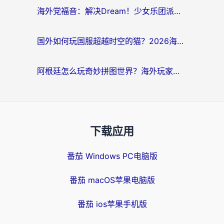
海外党福音：解决Dream！少女乐团派对！国外延迟的实用指南，附北美英国游戏加速方案
国外如何玩国服超越时空的猫？2026海外党必看的加速器选择指南
阿根廷怎么玩奇妙拼图世界？海外玩家国服游戏加速全攻略（附帕斯卡契约战舰少女解决方案）
下载应用
番茄 Windows PC电脑版
番茄 macOS苹果电脑版
番茄 ios苹果手机版