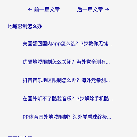
文
←
前一篇文章
后一篇文章
→
章
地域限制怎么办
导
航
美国翻回国内app怎么选？3步教你无缝刷剧、登12123、访问国内网站
优酷地域限制怎么关闭？海外党亲测有效的追剧加速器选择指南
抖音音乐地区限制怎么办？海外党亲测有效的听歌自由指南
在国外听不了酷我音乐？3步解除手机酷我音乐海外限制，附实测好用加速器
PP体育国外地域限制？海外党看球终极方案：从欧洲杯到奥运会，中文解说不卡顿！