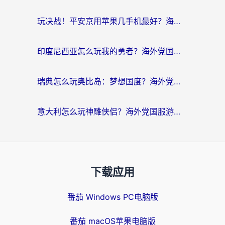
玩决战！平安京用苹果几手机最好？海外党必看的设备+加速器双攻略
印度尼西亚怎么玩我的勇者？海外党国服游戏加速避坑指南（附实况五行师解决方案）
瑞典怎么玩奥比岛：梦想国度？海外党亲测有效的国服游戏加速全攻略
意大利怎么玩神雕侠侣？海外党国服游戏加速终极指南（附欧洲玩王者王国保卫战4不卡技巧）
下载应用
番茄 Windows PC电脑版
番茄 macOS苹果电脑版