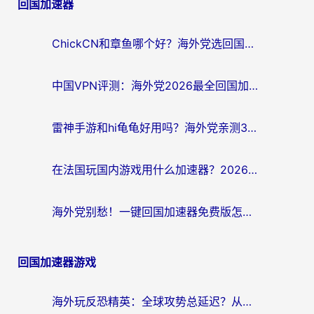
回国加速器
ChickCN和章鱼哪个好？海外党选回国加速器的3个关键维度 + 实用避坑指南
中国VPN评测：海外党2026最全回国加速器选择指南，告别地区限制不踩坑
雷神手游和hi龟龟好用吗？海外党亲测3款回国加速器，教你选对国外到国内加速器
在法国玩国内游戏用什么加速器？2026实测解决延迟卡顿的实用指南
海外党别愁！一键回国加速器免费版怎么选？从踩坑到流畅访问的全攻略
回国加速器游戏
海外玩反恐精英：全球攻势总延迟？从瑞典玩神武4到外国玩黎明觉醒，选对加速器才是关键！