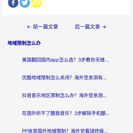
文
←
前一篇文章
后一篇文章
→
章
地域限制怎么办
导
航
美国翻回国内app怎么选？3步教你无缝刷剧、登12123、访问国内网站
优酷地域限制怎么关闭？海外党亲测有效的追剧加速器选择指南
抖音音乐地区限制怎么办？海外党亲测有效的听歌自由指南
在国外听不了酷我音乐？3步解除手机酷我音乐海外限制，附实测好用加速器
PP体育国外地域限制？海外党看球终极方案：从欧洲杯到奥运会，中文解说不卡顿！