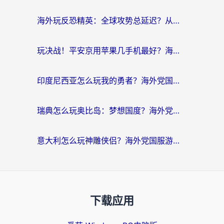
海外玩反恐精英：全球攻势总延迟？从瑞典玩神武4到外国玩黎明觉醒，选对加速器才是关键！
玩决战！平安京用苹果几手机最好？海外党必看的设备+加速器双攻略
印度尼西亚怎么玩我的勇者？海外党国服游戏加速避坑指南（附实况五行师解决方案）
瑞典怎么玩奥比岛：梦想国度？海外党亲测有效的国服游戏加速全攻略
意大利怎么玩神雕侠侣？海外党国服游戏加速终极指南（附欧洲玩王者王国保卫战4不卡技巧）
下载应用