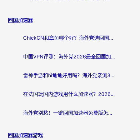
回国加速器
ChickCN和章鱼哪个好？海外党选回国加速器的3个关键维度 + 实用避坑指南
中国VPN评测：海外党2026最全回国加速器选择指南，告别地区限制不踩坑
雷神手游和hi龟龟好用吗？海外党亲测3款回国加速器，教你选对国外到国内加速器
在法国玩国内游戏用什么加速器？2026实测解决延迟卡顿的实用指南
海外党别愁！一键回国加速器免费版怎么选？从踩坑到流畅访问的全攻略
回国加速器游戏