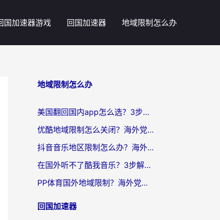
回国加速器游戏
回国加速器
地域限制怎么办
地域限制怎么办
美国翻回国内app怎么选？3步教你无缝刷剧、登12123、访问国内网站
优酷地域限制怎么关闭？海外党亲测有效的追剧加速器选择指南
抖音音乐地区限制怎么办？海外党亲测有效的听歌自由指南
在国外听不了酷我音乐？3步解除手机酷我音乐海外限制，附实测好用加速器
PP体育国外地域限制？海外党看球终极方案：从欧洲杯到奥运会，中文解说不卡顿！
回国加速器