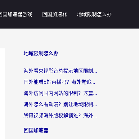
回国加速器游戏
回国加速器
地域限制怎么办
地域限制怎么办
海外看央视影音总提示地区限制？这篇教你选对回国加速器，流畅追剧不踩坑
国外能看b站直播吗？海外党追剧看片的终极解决方案来了
海外访问国内网站的限制？这篇攻略帮你无缝解锁12306、12123和国内影音
海外怎么看动漫？别让地域限制挡住你的追番快乐
腾讯视频海外版权解锁难？海外党亲测：选对回国加速器，追剧观影零障碍
回国加速器