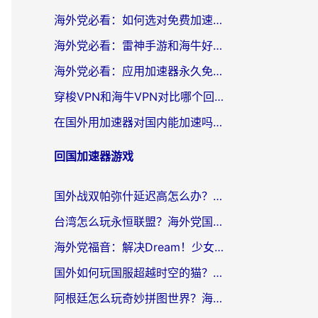
海外党必看：如何选对免费加速器，无缝访问国内资源不踩坑？
海外党必看：雷神手游和海牛好用吗？+3款热门加速器实测对比，附番茄加速器无缝回国指南
海外党必看：应用加速器永久免费版真的存在吗？教你选对回国加速器无缝刷国内资源
穿梭VPN和海牛VPN对比哪个回国效果更好？海外华人亲测3款热门加速器+避坑指南
在国外用加速器对国内能加速吗？海外党亲测有效的无缝访问指南
回国加速器游戏
国外战双帕弥什延迟高怎么办？2026海外畅玩国服游戏终极指南（附实测工具推荐）
台湾怎么玩永恒联盟？海外党国服游戏加速器选择全攻略（附3大热门游戏实测）
海外党福音：解决Dream！少女乐团派对！国外延迟的实用指南，附北美英国游戏加速方案
国外如何玩国服超越时空的猫？2026海外党必看的加速器选择指南
阿根廷怎么玩奇妙拼图世界？海外玩家国服游戏加速全攻略（附帕斯卡契约战舰少女解决方案）