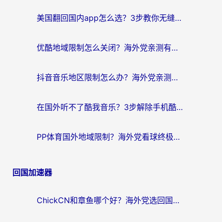
航
美国翻回国内app怎么选？3步教你无缝刷剧、登12123、访问国内网站
优酷地域限制怎么关闭？海外党亲测有效的追剧加速器选择指南
抖音音乐地区限制怎么办？海外党亲测有效的听歌自由指南
在国外听不了酷我音乐？3步解除手机酷我音乐海外限制，附实测好用加速器
PP体育国外地域限制？海外党看球终极方案：从欧洲杯到奥运会，中文解说不卡顿！
回国加速器
ChickCN和章鱼哪个好？海外党选回国加速器的3个关键维度 + 实用避坑指南