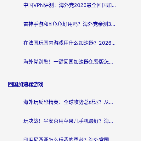
中国VPN评测：海外党2026最全回国加速器选择指南，告别地区限制不踩坑
雷神手游和hi龟龟好用吗？海外党亲测3款回国加速器，教你选对国外到国内加速器
在法国玩国内游戏用什么加速器？2026实测解决延迟卡顿的实用指南
海外党别愁！一键回国加速器免费版怎么选？从踩坑到流畅访问的全攻略
回国加速器游戏
海外玩反恐精英：全球攻势总延迟？从瑞典玩神武4到外国玩黎明觉醒，选对加速器才是关键！
玩决战！平安京用苹果几手机最好？海外党必看的设备+加速器双攻略
印度尼西亚怎么玩我的勇者？海外党国服游戏加速避坑指南（附实况五行师解决方案）