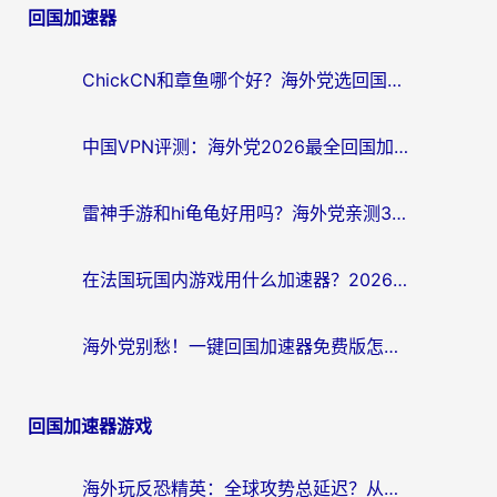
回国加速器
ChickCN和章鱼哪个好？海外党选回国加速器的3个关键维度 + 实用避坑指南
中国VPN评测：海外党2026最全回国加速器选择指南，告别地区限制不踩坑
雷神手游和hi龟龟好用吗？海外党亲测3款回国加速器，教你选对国外到国内加速器
在法国玩国内游戏用什么加速器？2026实测解决延迟卡顿的实用指南
海外党别愁！一键回国加速器免费版怎么选？从踩坑到流畅访问的全攻略
回国加速器游戏
海外玩反恐精英：全球攻势总延迟？从瑞典玩神武4到外国玩黎明觉醒，选对加速器才是关键！