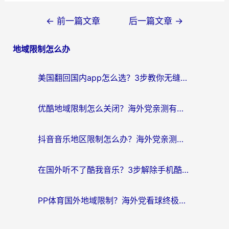
文
←
前一篇文章
后一篇文章
→
章
地域限制怎么办
导
航
美国翻回国内app怎么选？3步教你无缝刷剧、登12123、访问国内网站
优酷地域限制怎么关闭？海外党亲测有效的追剧加速器选择指南
抖音音乐地区限制怎么办？海外党亲测有效的听歌自由指南
在国外听不了酷我音乐？3步解除手机酷我音乐海外限制，附实测好用加速器
PP体育国外地域限制？海外党看球终极方案：从欧洲杯到奥运会，中文解说不卡顿！