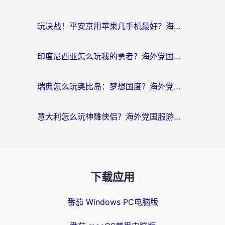
玩决战！平安京用苹果几手机最好？海外党必看的设备+加速器双攻略
印度尼西亚怎么玩我的勇者？海外党国服游戏加速避坑指南（附实况五行师解决方案）
瑞典怎么玩奥比岛：梦想国度？海外党亲测有效的国服游戏加速全攻略
意大利怎么玩神雕侠侣？海外党国服游戏加速终极指南（附欧洲玩王者王国保卫战4不卡技巧）
下载应用
番茄 Windows PC电脑版