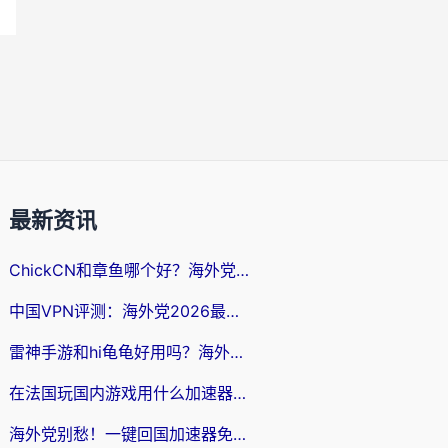
最新资讯
ChickCN和章鱼哪个好？海外党选回国加速器的3个关键维度 + 实用避坑指南
中国VPN评测：海外党2026最全回国加速器选择指南，告别地区限制不踩坑
雷神手游和hi龟龟好用吗？海外党亲测3款回国加速器，教你选对国外到国内加速器
在法国玩国内游戏用什么加速器？2026实测解决延迟卡顿的实用指南
海外党别愁！一键回国加速器免费版怎么选？从踩坑到流畅访问的全攻略