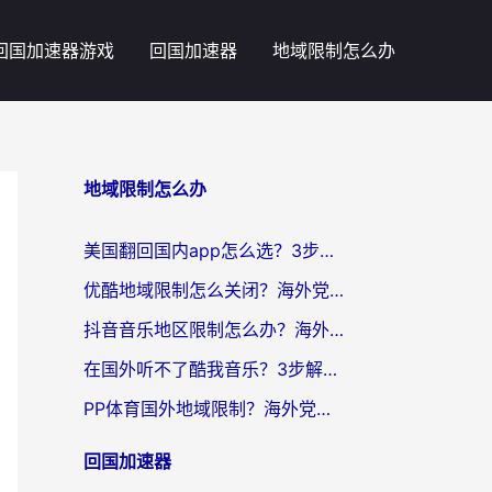
回国加速器游戏
回国加速器
地域限制怎么办
地域限制怎么办
美国翻回国内app怎么选？3步教你无缝刷剧、登12123、访问国内网站
优酷地域限制怎么关闭？海外党亲测有效的追剧加速器选择指南
抖音音乐地区限制怎么办？海外党亲测有效的听歌自由指南
在国外听不了酷我音乐？3步解除手机酷我音乐海外限制，附实测好用加速器
PP体育国外地域限制？海外党看球终极方案：从欧洲杯到奥运会，中文解说不卡顿！
回国加速器