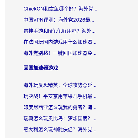
ChickCN和章鱼哪个好？海外党选回国加速器的3个关键维度 + 实用避坑指南
中国VPN评测：海外党2026最全回国加速器选择指南，告别地区限制不踩坑
雷神手游和hi龟龟好用吗？海外党亲测3款回国加速器，教你选对国外到国内加速器
在法国玩国内游戏用什么加速器？2026实测解决延迟卡顿的实用指南
海外党别愁！一键回国加速器免费版怎么选？从踩坑到流畅访问的全攻略
回国加速器游戏
海外玩反恐精英：全球攻势总延迟？从瑞典玩神武4到外国玩黎明觉醒，选对加速器才是关键！
玩决战！平安京用苹果几手机最好？海外党必看的设备+加速器双攻略
印度尼西亚怎么玩我的勇者？海外党国服游戏加速避坑指南（附实况五行师解决方案）
瑞典怎么玩奥比岛：梦想国度？海外党亲测有效的国服游戏加速全攻略
意大利怎么玩神雕侠侣？海外党国服游戏加速终极指南（附欧洲玩王者王国保卫战4不卡技巧）