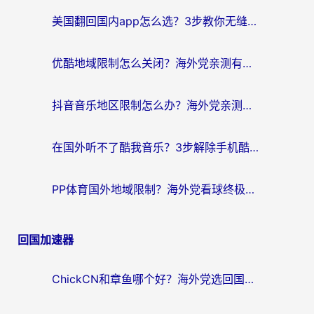
航
美国翻回国内app怎么选？3步教你无缝刷剧、登12123、访问国内网站
优酷地域限制怎么关闭？海外党亲测有效的追剧加速器选择指南
抖音音乐地区限制怎么办？海外党亲测有效的听歌自由指南
在国外听不了酷我音乐？3步解除手机酷我音乐海外限制，附实测好用加速器
PP体育国外地域限制？海外党看球终极方案：从欧洲杯到奥运会，中文解说不卡顿！
回国加速器
ChickCN和章鱼哪个好？海外党选回国加速器的3个关键维度 + 实用避坑指南