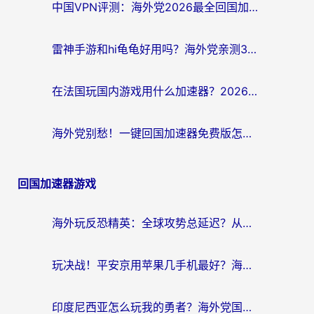
中国VPN评测：海外党2026最全回国加速器选择指南，告别地区限制不踩坑
雷神手游和hi龟龟好用吗？海外党亲测3款回国加速器，教你选对国外到国内加速器
在法国玩国内游戏用什么加速器？2026实测解决延迟卡顿的实用指南
海外党别愁！一键回国加速器免费版怎么选？从踩坑到流畅访问的全攻略
回国加速器游戏
海外玩反恐精英：全球攻势总延迟？从瑞典玩神武4到外国玩黎明觉醒，选对加速器才是关键！
玩决战！平安京用苹果几手机最好？海外党必看的设备+加速器双攻略
印度尼西亚怎么玩我的勇者？海外党国服游戏加速避坑指南（附实况五行师解决方案）