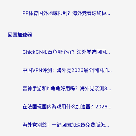
PP体育国外地域限制？海外党看球终极方案：从欧洲杯到奥运会，中文解说不卡顿！
回国加速器
ChickCN和章鱼哪个好？海外党选回国加速器的3个关键维度 + 实用避坑指南
中国VPN评测：海外党2026最全回国加速器选择指南，告别地区限制不踩坑
雷神手游和hi龟龟好用吗？海外党亲测3款回国加速器，教你选对国外到国内加速器
在法国玩国内游戏用什么加速器？2026实测解决延迟卡顿的实用指南
海外党别愁！一键回国加速器免费版怎么选？从踩坑到流畅访问的全攻略