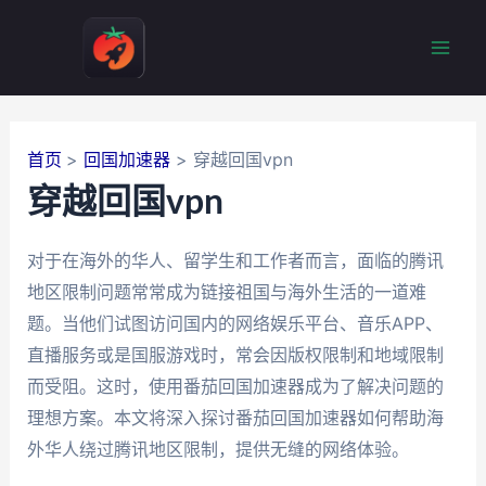
跳
至
Mai
内
容
Men
首页
回国加速器
穿越回国vpn
穿越回国vpn
对于在海外的华人、留学生和工作者而言，面临的腾讯
地区限制问题常常成为链接祖国与海外生活的一道难
题。当他们试图访问国内的网络娱乐平台、音乐APP、
直播服务或是国服游戏时，常会因版权限制和地域限制
而受阻。这时，使用番茄回国加速器成为了解决问题的
理想方案。本文将深入探讨番茄回国加速器如何帮助海
外华人绕过腾讯地区限制，提供无缝的网络体验。