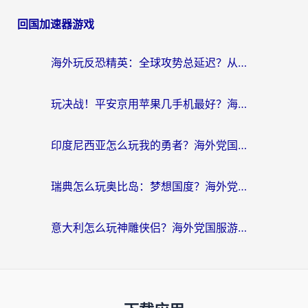
回国加速器游戏
海外玩反恐精英：全球攻势总延迟？从瑞典玩神武4到外国玩黎明觉醒，选对加速器才是关键！
玩决战！平安京用苹果几手机最好？海外党必看的设备+加速器双攻略
印度尼西亚怎么玩我的勇者？海外党国服游戏加速避坑指南（附实况五行师解决方案）
瑞典怎么玩奥比岛：梦想国度？海外党亲测有效的国服游戏加速全攻略
意大利怎么玩神雕侠侣？海外党国服游戏加速终极指南（附欧洲玩王者王国保卫战4不卡技巧）