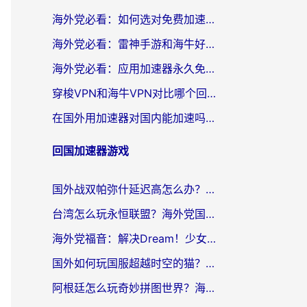
海外党必看：如何选对免费加速器，无缝访问国内资源不踩坑？
海外党必看：雷神手游和海牛好用吗？+3款热门加速器实测对比，附番茄加速器无缝回国指南
海外党必看：应用加速器永久免费版真的存在吗？教你选对回国加速器无缝刷国内资源
穿梭VPN和海牛VPN对比哪个回国效果更好？海外华人亲测3款热门加速器+避坑指南
在国外用加速器对国内能加速吗？海外党亲测有效的无缝访问指南
回国加速器游戏
国外战双帕弥什延迟高怎么办？2026海外畅玩国服游戏终极指南（附实测工具推荐）
台湾怎么玩永恒联盟？海外党国服游戏加速器选择全攻略（附3大热门游戏实测）
海外党福音：解决Dream！少女乐团派对！国外延迟的实用指南，附北美英国游戏加速方案
国外如何玩国服超越时空的猫？2026海外党必看的加速器选择指南
阿根廷怎么玩奇妙拼图世界？海外玩家国服游戏加速全攻略（附帕斯卡契约战舰少女解决方案）