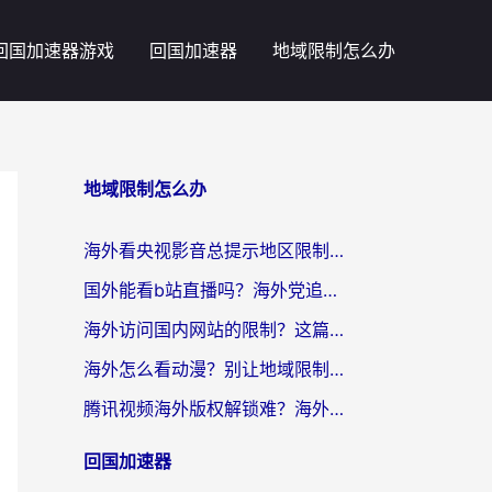
回国加速器游戏
回国加速器
地域限制怎么办
地域限制怎么办
海外看央视影音总提示地区限制？这篇教你选对回国加速器，流畅追剧不踩坑
国外能看b站直播吗？海外党追剧看片的终极解决方案来了
海外访问国内网站的限制？这篇攻略帮你无缝解锁12306、12123和国内影音
海外怎么看动漫？别让地域限制挡住你的追番快乐
腾讯视频海外版权解锁难？海外党亲测：选对回国加速器，追剧观影零障碍
回国加速器