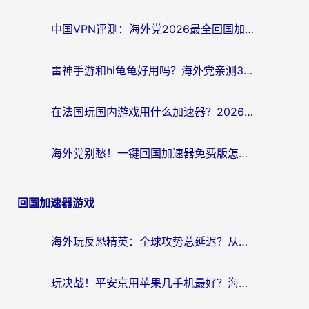
中国VPN评测：海外党2026最全回国加速器选择指南，告别地区限制不踩坑
雷神手游和hi龟龟好用吗？海外党亲测3款回国加速器，教你选对国外到国内加速器
在法国玩国内游戏用什么加速器？2026实测解决延迟卡顿的实用指南
海外党别愁！一键回国加速器免费版怎么选？从踩坑到流畅访问的全攻略
回国加速器游戏
海外玩反恐精英：全球攻势总延迟？从瑞典玩神武4到外国玩黎明觉醒，选对加速器才是关键！
玩决战！平安京用苹果几手机最好？海外党必看的设备+加速器双攻略