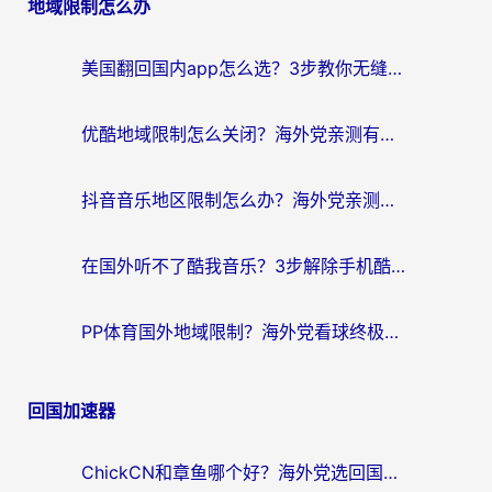
地域限制怎么办
导
航
美国翻回国内app怎么选？3步教你无缝刷剧、登12123、访问国内网站
优酷地域限制怎么关闭？海外党亲测有效的追剧加速器选择指南
抖音音乐地区限制怎么办？海外党亲测有效的听歌自由指南
在国外听不了酷我音乐？3步解除手机酷我音乐海外限制，附实测好用加速器
PP体育国外地域限制？海外党看球终极方案：从欧洲杯到奥运会，中文解说不卡顿！
回国加速器
ChickCN和章鱼哪个好？海外党选回国加速器的3个关键维度 + 实用避坑指南