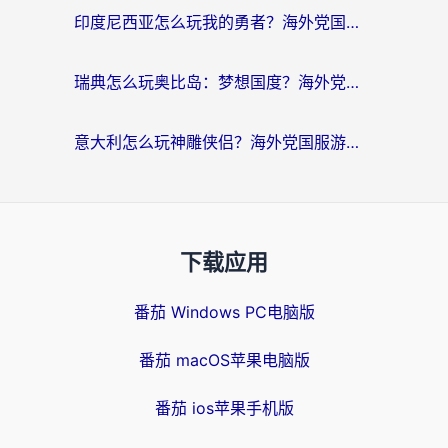
印度尼西亚怎么玩我的勇者？海外党国服游戏加速避坑指南（附实况五行师解决方案）
瑞典怎么玩奥比岛：梦想国度？海外党亲测有效的国服游戏加速全攻略
意大利怎么玩神雕侠侣？海外党国服游戏加速终极指南（附欧洲玩王者王国保卫战4不卡技巧）
下载应用
番茄 Windows PC电脑版
番茄 macOS苹果电脑版
番茄 ios苹果手机版