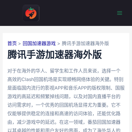
跳
至
Mai
内
容
Men
首页
回国加速器游戏
腾讯手游加速器海外版
腾讯手游加速器海外版
对于在海外的华人、留学生和工作人员来说，选择一个
高效的Clash回国机场是实现顺畅网络体验的关键。特别
是面临国内流行的影视APP和音乐APP的版权限制、国服
游戏的高延迟和频繁掉线问题，以及对国内直播平台的
访问需求时，一个优秀的回国机场显得尤为重要。它不
仅能够提供稳定的连接和高速的访问体验，还能优化路
由，减少游戏中的延迟。在这一领域，番茄回国加速器
以其卓越的性能和用户友好的界面，成为了海外华人的