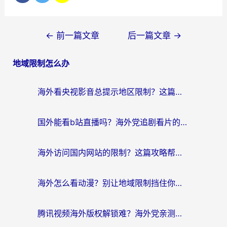
文
←
前一篇文章
后一篇文章
→
章
地域限制怎么办
导
航
海外看央视影音总提示地区限制？这篇教你选对回国加速器，流畅追剧不踩坑
国外能看b站直播吗？海外党追剧看片的终极解决方案来了
海外访问国内网站的限制？这篇攻略帮你无缝解锁12306、12123和国内影音
海外怎么看动漫？别让地域限制挡住你的追番快乐
腾讯视频海外版权解锁难？海外党亲测：选对回国加速器，追剧观影零障碍