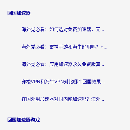
回国加速器
海外党必看：如何选对免费加速器，无缝访问国内资源不踩坑？
海外党必看：雷神手游和海牛好用吗？+3款热门加速器实测对比，附番茄加速器无缝回国指南
海外党必看：应用加速器永久免费版真的存在吗？教你选对回国加速器无缝刷国内资源
穿梭VPN和海牛VPN对比哪个回国效果更好？海外华人亲测3款热门加速器+避坑指南
在国外用加速器对国内能加速吗？海外党亲测有效的无缝访问指南
回国加速器游戏