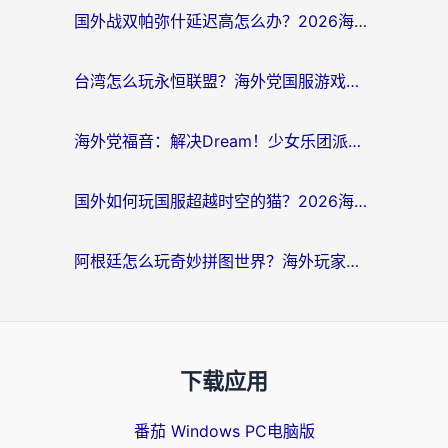
国外战双帕弥什延迟高怎么办？2026海外畅玩国服游戏终极指南（附实测工具推荐）
台湾怎么玩永恒联盟？海外党国服游戏加速器选择全攻略（附3大热门游戏实测）
海外党福音：解决Dream！少女乐团派对！国外延迟的实用指南，附北美英国游戏加速方案
国外如何玩国服超越时空的猫？2026海外党必看的加速器选择指南
阿根廷怎么玩奇妙拼图世界？海外玩家国服游戏加速全攻略（附帕斯卡契约战舰少女解决方案）
下载应用
番茄 Windows PC电脑版