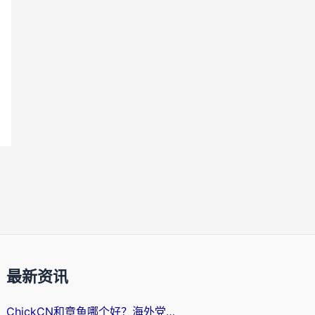
最新资讯
ChickCN和章鱼哪个好？海外党选回国加速器的3个关键维度 + 实用避坑指南