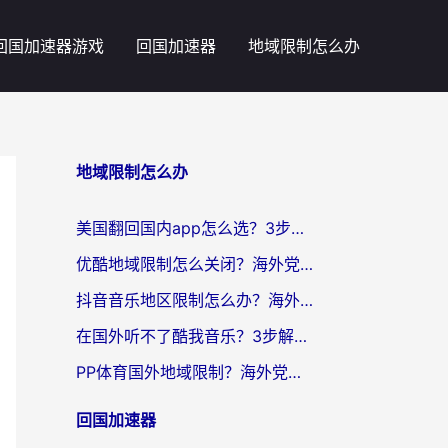
回国加速器游戏
回国加速器
地域限制怎么办
地域限制怎么办
美国翻回国内app怎么选？3步教你无缝刷剧、登12123、访问国内网站
优酷地域限制怎么关闭？海外党亲测有效的追剧加速器选择指南
抖音音乐地区限制怎么办？海外党亲测有效的听歌自由指南
在国外听不了酷我音乐？3步解除手机酷我音乐海外限制，附实测好用加速器
PP体育国外地域限制？海外党看球终极方案：从欧洲杯到奥运会，中文解说不卡顿！
回国加速器