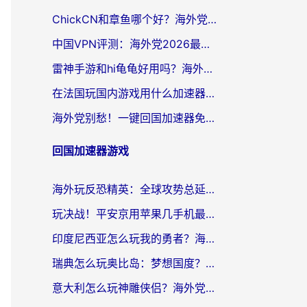
ChickCN和章鱼哪个好？海外党选回国加速器的3个关键维度 + 实用避坑指南
中国VPN评测：海外党2026最全回国加速器选择指南，告别地区限制不踩坑
雷神手游和hi龟龟好用吗？海外党亲测3款回国加速器，教你选对国外到国内加速器
在法国玩国内游戏用什么加速器？2026实测解决延迟卡顿的实用指南
海外党别愁！一键回国加速器免费版怎么选？从踩坑到流畅访问的全攻略
回国加速器游戏
海外玩反恐精英：全球攻势总延迟？从瑞典玩神武4到外国玩黎明觉醒，选对加速器才是关键！
玩决战！平安京用苹果几手机最好？海外党必看的设备+加速器双攻略
印度尼西亚怎么玩我的勇者？海外党国服游戏加速避坑指南（附实况五行师解决方案）
瑞典怎么玩奥比岛：梦想国度？海外党亲测有效的国服游戏加速全攻略
意大利怎么玩神雕侠侣？海外党国服游戏加速终极指南（附欧洲玩王者王国保卫战4不卡技巧）