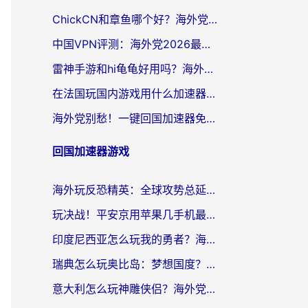
ChickCN和章鱼哪个好？海外党选回国加速器的3个关键维度 + 实用避坑指南
中国VPN评测：海外党2026最全回国加速器选择指南，告别地区限制不踩坑
雷神手游和hi龟龟好用吗？海外党亲测3款回国加速器，教你选对国外到国内加速器
在法国玩国内游戏用什么加速器？2026实测解决延迟卡顿的实用指南
海外党别愁！一键回国加速器免费版怎么选？从踩坑到流畅访问的全攻略
回国加速器游戏
海外玩反恐精英：全球攻势总延迟？从瑞典玩神武4到外国玩黎明觉醒，选对加速器才是关键！
玩决战！平安京用苹果几手机最好？海外党必看的设备+加速器双攻略
印度尼西亚怎么玩我的勇者？海外党国服游戏加速避坑指南（附实况五行师解决方案）
瑞典怎么玩奥比岛：梦想国度？海外党亲测有效的国服游戏加速全攻略
意大利怎么玩神雕侠侣？海外党国服游戏加速终极指南（附欧洲玩王者王国保卫战4不卡技巧）