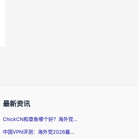
最新资讯
ChickCN和章鱼哪个好？海外党选回国加速器的3个关键维度 + 实用避坑指南
中国VPN评测：海外党2026最全回国加速器选择指南，告别地区限制不踩坑