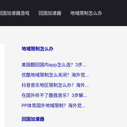
回国加速器游戏
回国加速器
地域限制怎么办
地域限制怎么办
美国翻回国内app怎么选？3步教你无缝刷剧、登12123、访问国内网站
优酷地域限制怎么关闭？海外党亲测有效的追剧加速器选择指南
抖音音乐地区限制怎么办？海外党亲测有效的听歌自由指南
在国外听不了酷我音乐？3步解除手机酷我音乐海外限制，附实测好用加速器
PP体育国外地域限制？海外党看球终极方案：从欧洲杯到奥运会，中文解说不卡顿！
回国加速器