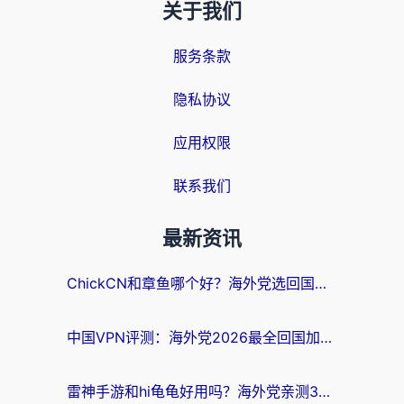
关于我们
服务条款
隐私协议
应用权限
联系我们
最新资讯
ChickCN和章鱼哪个好？海外党选回国加速器的3个关键维度 + 实用避坑指南
中国VPN评测：海外党2026最全回国加速器选择指南，告别地区限制不踩坑
雷神手游和hi龟龟好用吗？海外党亲测3款回国加速器，教你选对国外到国内加速器