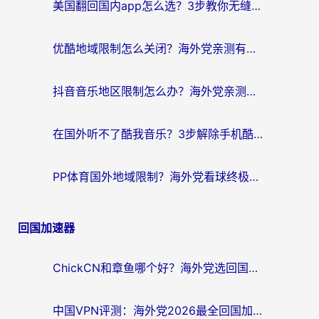
美国翻回国内app怎么选？3步教你无缝刷剧、登12123、访问国内网站
优酷地域限制怎么关闭？海外党亲测有效的追剧加速器选择指南
抖音音乐地区限制怎么办？海外党亲测有效的听歌自由指南
在国外听不了酷我音乐？3步解除手机酷我音乐海外限制，附实测好用加速器
PP体育国外地域限制？海外党看球终极方案：从欧洲杯到奥运会，中文解说不卡顿！
回国加速器
ChickCN和章鱼哪个好？海外党选回国加速器的3个关键维度 + 实用避坑指南
中国VPN评测：海外党2026最全回国加速器选择指南，告别地区限制不踩坑