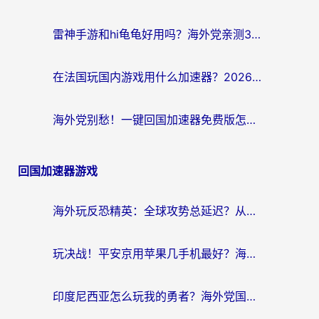
雷神手游和hi龟龟好用吗？海外党亲测3款回国加速器，教你选对国外到国内加速器
在法国玩国内游戏用什么加速器？2026实测解决延迟卡顿的实用指南
海外党别愁！一键回国加速器免费版怎么选？从踩坑到流畅访问的全攻略
回国加速器游戏
海外玩反恐精英：全球攻势总延迟？从瑞典玩神武4到外国玩黎明觉醒，选对加速器才是关键！
玩决战！平安京用苹果几手机最好？海外党必看的设备+加速器双攻略
印度尼西亚怎么玩我的勇者？海外党国服游戏加速避坑指南（附实况五行师解决方案）